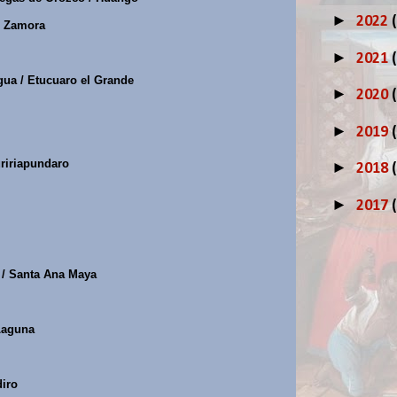
►
2022
/ Zamora
►
2021
gua / Etucuaro el Grande
►
2020
►
2019
ririapundaro
►
2018
►
2017
z / Santa Ana Maya
Laguna
diro