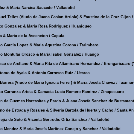
ez & Maria Narcisa Saucedo / Valladolid
el Telles (Viudo de Juana Casian Arriola) & Faustina de la Cruz Gijon 
o Gonzalez & Maria Rosa Rodriguez / Huaniqueo
a & Maria de la Ascencion / Capula
o Garcia Lopez & Maria Agustina Corona / Tarimbaro
o Montufar Orozco & Maria Isabel Gonzalez / Huango
co de Arellano & Maria Rita de Altamirano Hernandez / Erongaricuaro (
tomo de Ayala & Antonia Carrasco Ruiz / Ucareo
arrera (Viudo de Maria Ignacia Ferrer) & Maria Josefa Chavez / Taxima
to Carranza Arteta & Damacia Lucia Romero Ramirez / Zinapecuaro
n de Guemes Horcasitas y Pardo & Juana Josefa Sanchez de Bustamante 
o de Estrada y Rosales & Silveria Bartola de Huerta y Cacho / Santa An
jia de Soto & Vicenta Gertrudis Ortiz Sanchez / Valladolid
o Mendez & Maria Josefa Martinez Conejo y Sanchez / Valladolid