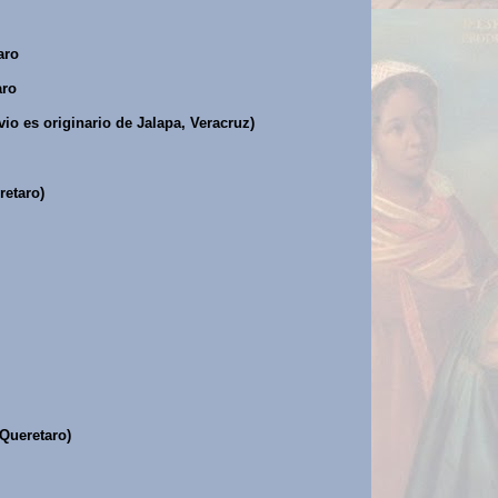
aro
aro
io es originario de Jalapa, Veracruz)
retaro)
 Queretaro)