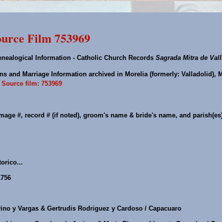
urce Film 753969
nealogical Information - Catholic Church Records
Sagrada Mitra de Val
s and Marriage Information archived in Morelia (formerly: Valladolid), 
.
Source film: 753969
mage #, record # (if noted), groom's name & bride's name, and parish(es
orico...
1756
ino y Vargas & Gertrudis Rodriguez y Cardoso / Capacuaro