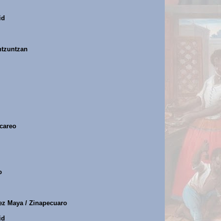
id
ntzuntzan
Ucareo
o
ez Maya / Zinapecuaro
id