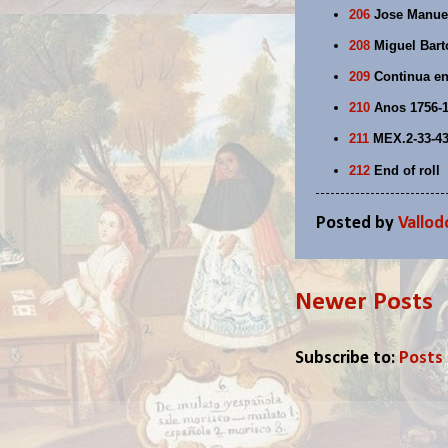
206
Jose Manuel
208
Miguel Bart
209
Continua en 
210
Anos 1756-
211
MEX.2-33-43
212
End of roll
Posted by
Vallod
Newer Posts
Subscribe to:
Posts