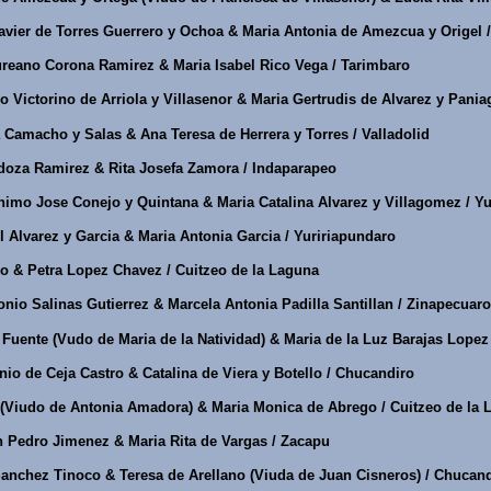
avier de Torres Guerrero y Ochoa & Maria Antonia de Amezcua y Origel 
reano Corona Ramirez & Maria Isabel Rico Vega / Tarimbaro
 Victorino de Arriola y Villasenor & Maria Gertrudis de Alvarez y Pania
Camacho y Salas & Ana Teresa de Herrera y Torres / Valladolid
za Ramirez & Rita Josefa Zamora / Indaparapeo
imo Jose Conejo y Quintana & Maria Catalina Alvarez y Villagomez / Yu
Alvarez y Garcia & Maria Antonia Garcia / Yuririapundaro
o & Petra Lopez Chavez / Cuitzeo de la Laguna
nio Salinas Gutierrez & Marcela Antonia Padilla Santillan / Zinapecuaro
 Fuente (Vudo de Maria de la Natividad) & Maria de la Luz Barajas Lope
io de Ceja Castro & Catalina de Viera y Botello / Chucandiro
(Viudo de Antonia Amadora) & Maria Monica de Abrego / Cuitzeo de la 
 Pedro Jimenez & Maria Rita de Vargas / Zacapu
nchez Tinoco & Teresa de Arellano (Viuda de Juan Cisneros) / Chucan