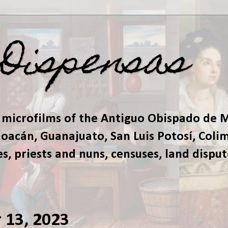
 Dispensas
 microfilms of the Antiguo Obispado de M
acán, Guanajuato, San Luis Potosí, Colima
s, priests and nuns, censuses, land dispu
13, 2023