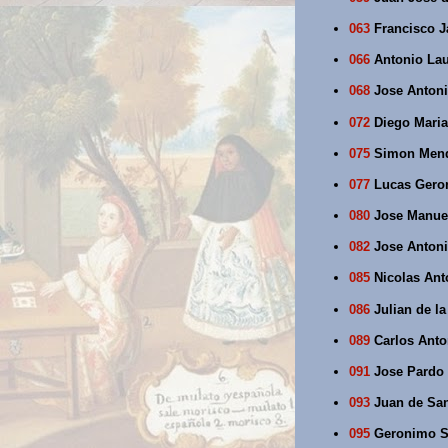
063
Francisco J
066
Antonio Lau
068
Jose Antonio
072
Diego Maria 
075
Simon Mendo
077
Lucas Geron
080
Jose Manuel 
082
Jose Antoni
085
Nicolas Anto
086
Julian de la
089
Carlos Anton
091
Jose Pardo 
093
Juan de San
095
Geronimo Sa