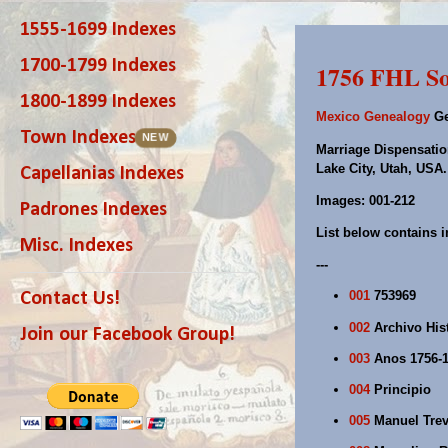
1555-1699 Indexes
1700-1799 Indexes
1756 FHL So
1800-1899 Indexes
Mexico Genealogy
Ge
Town Indexes
NEW
Marriage Dispensation
Lake City, Utah, USA
Capellanias Indexes
Images: 001-212
Padrones Indexes
List below contains i
Misc. Indexes
---
001
753969
Contact Us!
002
Archivo Hist
Join our Facebook Group!
003
Anos 1756-
004
Principio
005
Manuel Trev