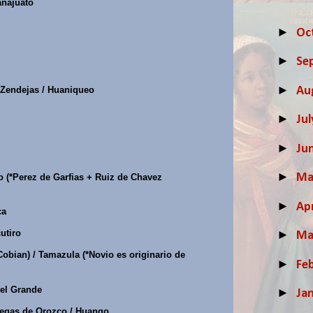
anajuato
►
Oc
►
Se
►
Au
 Zendejas / Huaniqueo
►
Ju
►
Ju
►
M
o (*Perez de Garfias + Ruiz de Chavez
►
Apr
ca
►
utiro
Ma
bian) / Tamazula (*Novio es originario de
►
Fe
 el Grande
►
Ja
llegas de Orozco / Huango