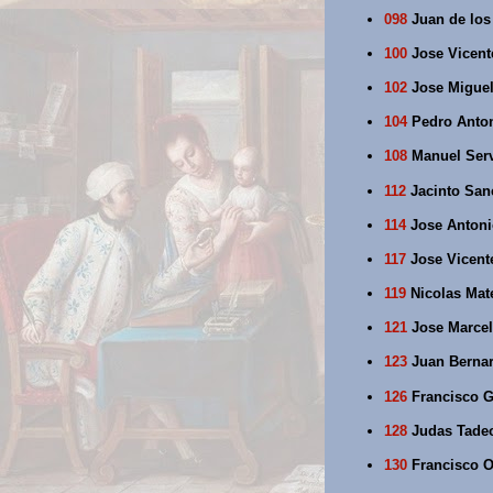
098
Juan de los 
100
Jose Vicent
102
Jose Miguel
104
Pedro Antoni
108
Manuel Serv
112
Jacinto Sanc
114
Jose Antoni
117
Jose Vicente
119
Nicolas Mat
121
Jose Marcelo
123
Juan Bernard
126
Francisco G
128
Judas Tadeo 
130
Francisco Or