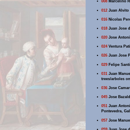
008
Marcelino R
012
Juan Alvito 
016
Nicolas Per
018
Juan Jose d
020
Jose Antoni
024
Ventura Pati
026
Juan Jose P
029
Felipe Santi
031
Juan Manuel 
trees/arboles o
036
Jose Camare
045
Jose Bazald
051
Juan Antonio
Pontevedra, Gal
057
Jose Manuel
059
Juan Jose de