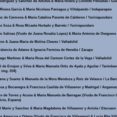
odriguez y Sanchez de Amieva & Maria Rivera y Llorente Penuelas / Gu
Rivera Garcia & Maria Nicolasa Paniagua y Villalpando / Indaparapeo
ez de Carmona & Maria Catalina Parente de Calderon / Yuririapundaro
e Soza & Rosa Micaela Hurtado y Barreto / Yuririapundaro
o Salinas (Viudo de Juana Rosalia Lopez) & Maria Antonia de Oseguera
no & Juana Maria de Molina Chavez / Valladolid
alencia de Adame & Ignacia Fermina de Heredia / Zacapu
ago Martinez & Maria Rosa del Carmen Cortez de la Vega / Valladolid
de Errejon y Silva & Maria Manuela Ortiz de Ayala y Aguilar / Tarimbar
n img. 034)
na y Suarez & Manuela de la Mora Mendoza y Ruiz de Velasco / La Bar
ua y Bocanegra & Francisca Casilda de Villasenor y Madrigal / Angamac
 de Torres y Acuna & Maria Manuela de Barragan (Viuda de Francisco Co
icia, Espana)
 Marin y Sanchez & Maria Magdalena de Villasenor y Arriola / Etucuaro
 Amezcua y Ortega (Viudo de Francisca de Villasenor) & Lucia Rita Vi