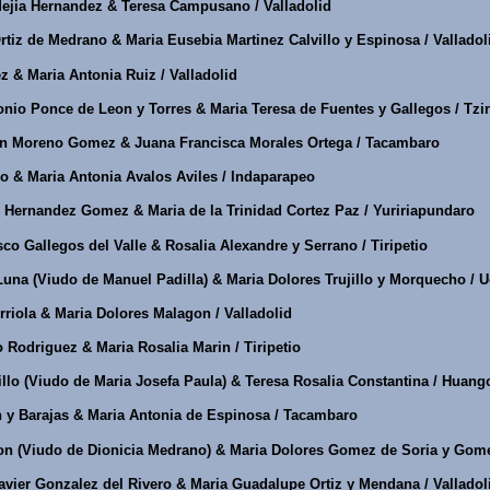
ejia Hernandez & Teresa Campusano / Valladolid
tiz de Medrano & Maria Eusebia Martinez Calvillo y Espinosa / Valladol
z & Maria Antonia Ruiz / Valladolid
nio Ponce de Leon y Torres & Maria Teresa de Fuentes y Gallegos / Tzi
n Moreno Gomez & Juana Francisca Morales Ortega / Tacambaro
o & Maria Antonia Avalos Aviles / Indaparapeo
Hernandez Gomez & Maria de la Trinidad Cortez Paz / Yuririapundaro
co Gallegos del Valle & Rosalia Alexandre y Serrano / Tiripetio
una (Viudo de Manuel Padilla) & Maria Dolores Trujillo y Morquecho / 
riola & Maria Dolores Malagon / Valladolid
 Rodriguez & Maria Rosalia Marin / Tiripetio
lo (Viudo de Maria Josefa Paula) & Teresa Rosalia Constantina / Huang
 y Barajas & Maria Antonia de Espinosa / Tacambaro
n (Viudo de Dionicia Medrano) & Maria Dolores Gomez de Soria y Gom
vier Gonzalez del Rivero & Maria Guadalupe Ortiz y Mendana / Valladol