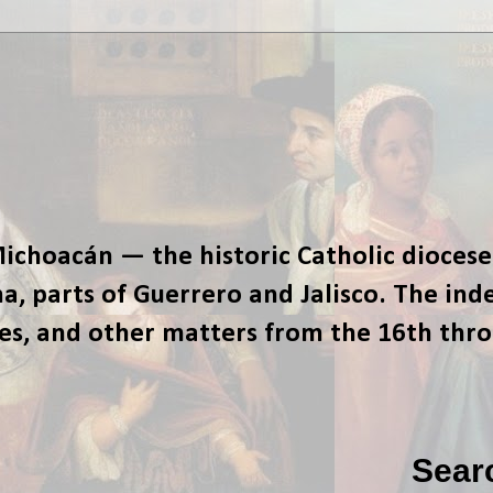
ichoacán — the historic Catholic diocese
, parts of Guerrero and Jalisco. The ind
tes, and other matters from the 16th thr
Sear