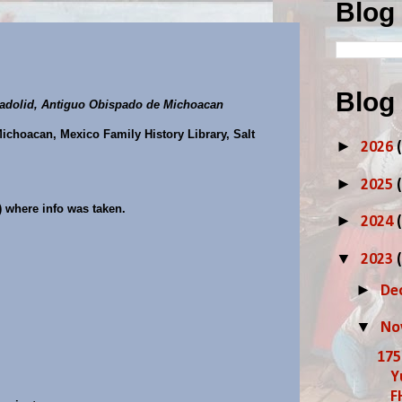
Blog
Blog
ladolid, Antiguo Obispado de Michoacan
Michoacan, Mexico Family History Library, Salt
►
2026
►
2025
) where info was taken.
►
2024
▼
2023
►
De
▼
No
175
Y
F