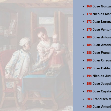
168
Jose Gonzal
170
Nicolas Manu
173
Juan Lorenz
175
Jose Ventur
180
Juan Antoni
184
Juan Antoni
186
Jose Francis
188
Juan Crisos
192
Juan Pablo B
194
Nicolas Jus
196
Jose Joaqui
198
Jose Cayetan
203
Francisco Me
205
Juan Antoni