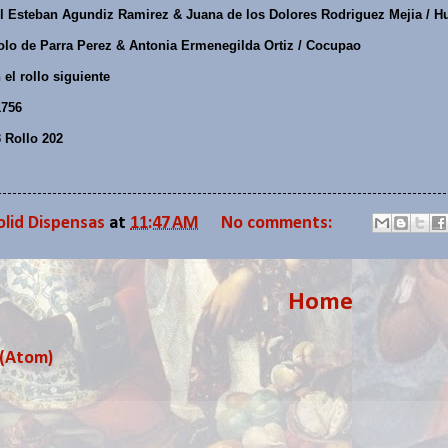
 Esteban Agundiz Ramirez & Juana de los Dolores Rodriguez Mejia / H
olo de Parra Perez & Antonia Ermenegilda Ortiz / Cocupao
el rollo siguiente
1756
 Rollo 202
olid Dispensas
at
11:47 AM
No comments:
Home
 (Atom)