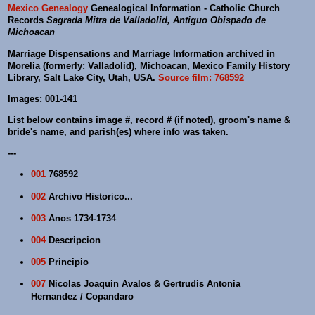
Mexico Genealogy
Genealogical Information - Catholic Church
Records
Sagrada Mitra de Valladolid, Antiguo Obispado de
Michoacan
Marriage Dispensations and Marriage Information archived in
Morelia (formerly: Valladolid), Michoacan, Mexico Family History
Library, Salt Lake City, Utah, USA.
Source film: 768592
Images: 001-141
List below contains image #, record # (if noted), groom's name &
bride's name, and parish(es) where info was taken.
---
001
768592
002
Archivo Historico...
003
Anos 1734-1734
004
Descripcion
005
Principio
007
Nicolas Joaquin Avalos & Gertrudis Antonia
Hernandez / Copandaro