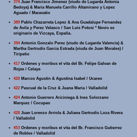
374
Juan Francisco Jimenez (viudo de Lugarda Antonia
Bedoya) & Maria Manuela Carrillo Altamirano y Lopez
Aguado / Maravatio
389
Pablo Chazarreta Lopez & Ana Guadalupe Fernandez
de Avila y Perez Velasco / San Luis Potosi * Novio es
originario de Vizcaya, España.
394
Antonio Gonzalo Perez (viudo de Lugarda Valencia) &
Martha Gertrudis Garcia Estrada (viuda de Juan Morales) /
Tiripetio
417
Ordenes y moribus et vita del Br. Felipe Galvan de
Rojas / Celaya
420
Marcos Agustin & Agustina Isabel / Ucareo
422
Pascual de la Cruz & Juana Maria / Valladolid
424
Antonio Guerrero Ariciniega & Ines Solorzano
Marquez / Cocupao
428
Juan Lorenzo Arriola & Juliana Gertrudis Loza Rivera
/ Valladolid
453
Ordenes y moribus et vita del Br. Francisco Gutierrez
de Robles / Valladolid