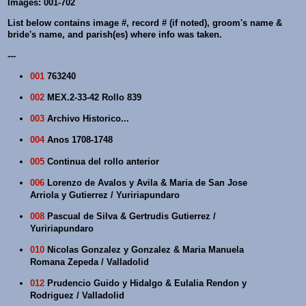
Images: 001-702
List below contains image #, record # (if noted), groom's name &
bride's name, and parish(es) where info was taken.
---
001
763240
002
MEX.2-33-42 Rollo 839
003
Archivo Historico...
004
Anos 1708-1748
005
Continua del rollo anterior
006
Lorenzo de Avalos y Avila & Maria de San Jose
Arriola y Gutierrez / Yuririapundaro
008
Pascual de Silva & Gertrudis Gutierrez /
Yuririapundaro
010
Nicolas Gonzalez y Gonzalez & Maria Manuela
Romana Zepeda / Valladolid
012
Prudencio Guido y Hidalgo & Eulalia Rendon y
Rodriguez / Valladolid