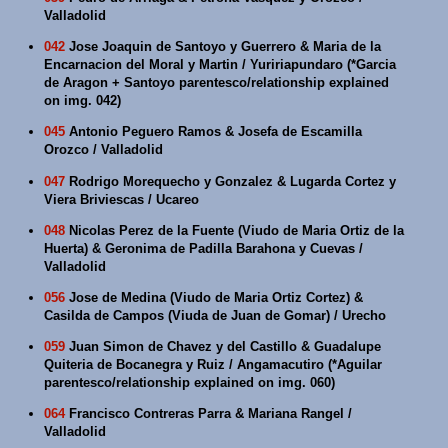
Valladolid
042
Jose Joaquin de Santoyo y Guerrero & Maria de la
Encarnacion del Moral y Martin / Yuririapundaro (*Garcia
de Aragon + Santoyo parentesco/relationship explained
on img. 042)
045
Antonio Peguero Ramos & Josefa de Escamilla
Orozco / Valladolid
047
Rodrigo Morequecho y Gonzalez & Lugarda Cortez y
Viera Briviescas / Ucareo
048
Nicolas Perez de la Fuente (Viudo de Maria Ortiz de la
Huerta) & Geronima de Padilla Barahona y Cuevas /
Valladolid
056
Jose de Medina (Viudo de Maria Ortiz Cortez) &
Casilda de Campos (Viuda de Juan de Gomar) / Urecho
059
Juan Simon de Chavez y del Castillo & Guadalupe
Quiteria de Bocanegra y Ruiz / Angamacutiro (*Aguilar
parentesco/relationship explained on img. 060)
064
Francisco Contreras Parra & Mariana Rangel /
Valladolid