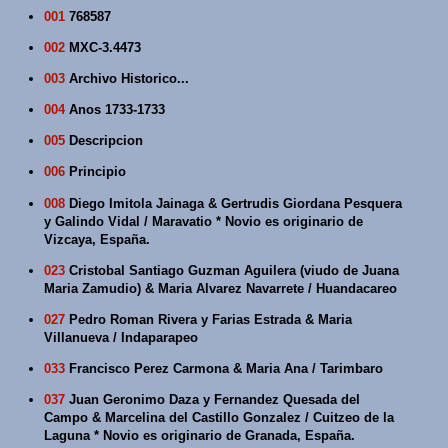
001
768587
002
MXC-3.4473
003
Archivo Historico...
004
Anos 1733-1733
005
Descripcion
006
Principio
008
Diego Imitola Jainaga & Gertrudis Giordana Pesquera
y Galindo Vidal / Maravatio * Novio es originario de
Vizcaya, España.
023
Cristobal Santiago Guzman Aguilera (viudo de Juana
Maria Zamudio) & Maria Alvarez Navarrete / Huandacareo
027
Pedro Roman Rivera y Farias Estrada & Maria
Villanueva / Indaparapeo
033
Francisco Perez Carmona & Maria Ana / Tarimbaro
037
Juan Geronimo Daza y Fernandez Quesada del
Campo & Marcelina del Castillo Gonzalez / Cuitzeo de la
Laguna * Novio es originario de Granada, España.