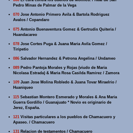
Pedro Minas de Palmar de la Vega
070
Jose Antonio Primero Avila & Bartola Rodriguez
Avalos / Copandaro
075
Antonio Buenaventura Gomez & Gertrudis Quiteria /
Huandacareo
078
Jose Cortes Puga & Juana Maria Avila Gomez /
Tiripetio
086
Salvador Hernandez & Petrona Angelina / Undameo
089
Pedro Pantoja Morales y Rojas (viudo de Maria
Nicolasa Estrada) & Maria Rosa Casilda Ramirez / Zamora
109
Juan Jose Molina Robledo & Juana Tovar Miraelrio /
Huaniqueo
115
Sebastian Montero Esmerado y Morales & Ana Maria
Guerra Gordillo / Guanajuato * Novio es originario de
Jerez, España.
121
Visitas particulares a los pueblos de Chamacuero y
Apaseo. / Chamacuero
131
Relacion de testamentos / Chamacuero