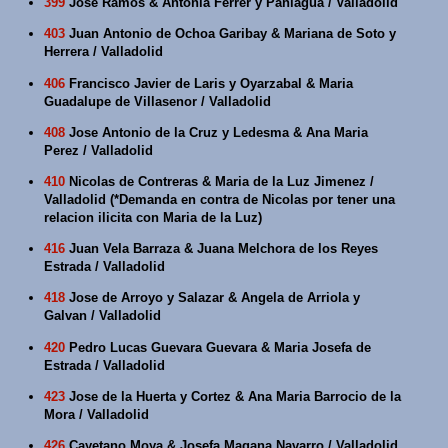
399
Jose Ramos & Antonia Ferrer y Paniagua / Valladolid
403
Juan Antonio de Ochoa Garibay & Mariana de Soto y
Herrera / Valladolid
406
Francisco Javier de Laris y Oyarzabal & Maria
Guadalupe de Villasenor / Valladolid
408
Jose Antonio de la Cruz y Ledesma & Ana Maria
Perez / Valladolid
410
Nicolas de Contreras & Maria de la Luz Jimenez /
Valladolid (*Demanda en contra de Nicolas por tener una
relacion ilicita con Maria de la Luz)
416
Juan Vela Barraza & Juana Melchora de los Reyes
Estrada / Valladolid
418
Jose de Arroyo y Salazar & Angela de Arriola y
Galvan / Valladolid
420
Pedro Lucas Guevara Guevara & Maria Josefa de
Estrada / Valladolid
423
Jose de la Huerta y Cortez & Ana Maria Barrocio de la
Mora / Valladolid
426
Cayetano Moya & Josefa Magana Navarro / Valladolid