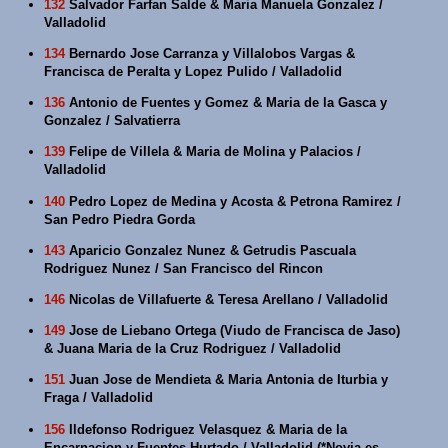
132
Salvador Farfan Salde & Maria Manuela Gonzalez /
Valladolid
134
Bernardo Jose Carranza y Villalobos Vargas &
Francisca de Peralta y Lopez Pulido / Valladolid
136
Antonio de Fuentes y Gomez & Maria de la Gasca y
Gonzalez / Salvatierra
139
Felipe de Villela & Maria de Molina y Palacios /
Valladolid
140
Pedro Lopez de Medina y Acosta & Petrona Ramirez /
San Pedro Piedra Gorda
143
Aparicio Gonzalez Nunez & Getrudis Pascuala
Rodriguez Nunez / San Francisco del Rincon
146
Nicolas de Villafuerte & Teresa Arellano / Valladolid
149
Jose de Liebano Ortega (Viudo de Francisca de Jaso)
& Juana Maria de la Cruz Rodriguez / Valladolid
151
Juan Jose de Mendieta & Maria Antonia de Iturbia y
Fraga / Valladolid
156
Ildefonso Rodriguez Velasquez & Maria de la
Encarnacion y Fuentes Hurtado / Valladolid (*Novia es