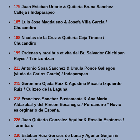
175
Juan Esteban Uriarte & Quiteria Bruna Sanchez
Calleja / Indaparapeo
185
Luis Jose Magdaleno & Josefa Villa Garcia /
Chucandiro
188
Nicolas de la Cruz & Quiteria Ceja Tinoco /
Chucandiro
199
Ordenes y moribus et vita del Br. Salvador Chichipan
Reyes / Tzintzuntzan
211
Antonio Sosa Sanchez & Ursula Ponce Gallegos
(viuda de Carlos Garcia) / Indaparapeo
215
Geronimo Ojeda Ruiz & Agustina Micaela Izquierdo
Ruiz / Cuitzeo de la Laguna
218
Francisco Sanchez Bustamante & Ana Maria
Aldazabal y del Rincon Bocanegra / Puruandiro * Novio
es orginario de España.
226
Juan Quiterio Gonzalez Aguilar & Rosalia Espinosa /
Tarimbaro
230
Esteban Ruiz Gorraez de Luna y Aguilar Guijon &