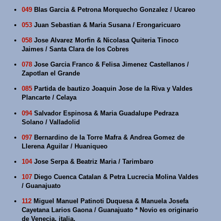
049
Blas Garcia & Petrona Morquecho Gonzalez / Ucareo
053
Juan Sebastian & Maria Susana / Erongaricuaro
058
Jose Alvarez Morfin & Nicolasa Quiteria Tinoco
Jaimes / Santa Clara de los Cobres
078
Jose Garcia Franco & Felisa Jimenez Castellanos /
Zapotlan el Grande
085
Partida de bautizo Joaquin Jose de la Riva y Valdes
Plancarte / Celaya
094
Salvador Espinosa & Maria Guadalupe Pedraza
Solano / Valladolid
097
Bernardino de la Torre Mafra & Andrea Gomez de
Llerena Aguilar / Huaniqueo
104
Jose Serpa & Beatriz Maria / Tarimbaro
107
Diego Cuenca Catalan & Petra Lucrecia Molina Valdes
/ Guanajuato
112
Miguel Manuel Patinoti Duquesa & Manuela Josefa
Cayetana Larios Gaona / Guanajuato * Novio es originario
de Venecia, italia.