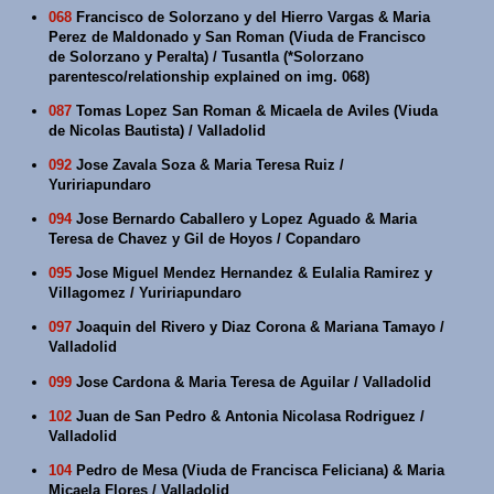
068
Francisco de Solorzano y del Hierro Vargas & Maria
Perez de Maldonado y San Roman (Viuda de Francisco
de Solorzano y Peralta) / Tusantla (*Solorzano
parentesco/relationship explained on img. 068)
087
Tomas Lopez San Roman & Micaela de Aviles (Viuda
de Nicolas Bautista) / Valladolid
092
Jose Zavala Soza & Maria Teresa Ruiz /
Yuririapundaro
094
Jose Bernardo Caballero y Lopez Aguado & Maria
Teresa de Chavez y Gil de Hoyos / Copandaro
095
Jose Miguel Mendez Hernandez & Eulalia Ramirez y
Villagomez / Yuririapundaro
097
Joaquin del Rivero y Diaz Corona & Mariana Tamayo /
Valladolid
099
Jose Cardona & Maria Teresa de Aguilar / Valladolid
102
Juan de San Pedro & Antonia Nicolasa Rodriguez /
Valladolid
104
Pedro de Mesa (Viuda de Francisca Feliciana) & Maria
Micaela Flores / Valladolid