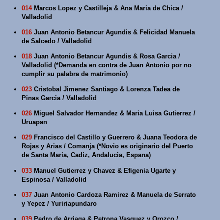
014
Marcos Lopez y Castilleja & Ana Maria de Chica /
Valladolid
016
Juan Antonio Betancur Agundis & Felicidad Manuela
de Salcedo / Valladolid
018
Juan Antonio Betancur Agundis & Rosa Garcia /
Valladolid (*Demanda en contra de Juan Antonio por no
cumplir su palabra de matrimonio)
023
Cristobal Jimenez Santiago & Lorenza Tadea de
Pinas Garcia / Valladolid
026
Miguel Salvador Hernandez & Maria Luisa Gutierrez /
Uruapan
029
Francisco del Castillo y Guerrero & Juana Teodora de
Rojas y Arias / Comanja (*Novio es originario del Puerto
de Santa Maria, Cadiz, Andalucia, Espana)
033
Manuel Gutierrez y Chavez & Efigenia Ugarte y
Espinosa / Valladolid
037
Juan Antonio Cardoza Ramirez & Manuela de Serrato
y Yepez / Yuririapundaro
039
Pedro de Arriaga & Petrona Vasquez y Orozco /