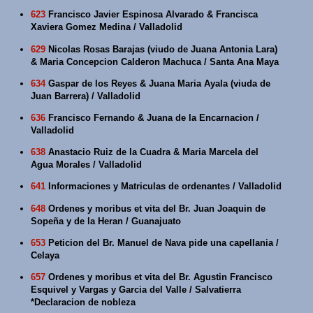
623
Francisco Javier Espinosa Alvarado & Francisca
Xaviera Gomez Medina / Valladolid
629
Nicolas Rosas Barajas (viudo de Juana Antonia Lara)
& Maria Concepcion Calderon Machuca / Santa Ana Maya
634
Gaspar de los Reyes & Juana Maria Ayala (viuda de
Juan Barrera) / Valladolid
636
Francisco Fernando & Juana de la Encarnacion /
Valladolid
638
Anastacio Ruiz de la Cuadra & Maria Marcela del
Agua Morales / Valladolid
641
Informaciones y Matriculas de ordenantes / Valladolid
648
Ordenes y moribus et vita del Br. Juan Joaquin de
Sopeña y de la Heran / Guanajuato
653
Peticion del Br. Manuel de Nava pide una capellania /
Celaya
657
Ordenes y moribus et vita del Br. Agustin Francisco
Esquivel y Vargas y Garcia del Valle / Salvatierra
*Declaracion de nobleza