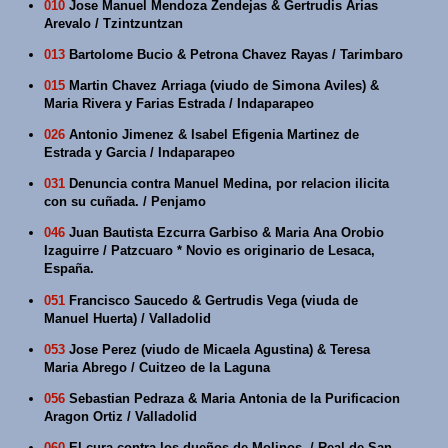
010
Jose Manuel Mendoza Zendejas & Gertrudis Arias
Arevalo / Tzintzuntzan
013
Bartolome Bucio & Petrona Chavez Rayas / Tarimbaro
015
Martin Chavez Arriaga (viudo de Simona Aviles) &
Maria Rivera y Farias Estrada / Indaparapeo
026
Antonio Jimenez & Isabel Efigenia Martinez de
Estrada y Garcia / Indaparapeo
031
Denuncia contra Manuel Medina, por relacion ilicita
con su cuñada. / Penjamo
046
Juan Bautista Ezcurra Garbiso & Maria Ana Orobio
Izaguirre / Patzcuaro * Novio es originario de Lesaca,
España.
051
Francisco Saucedo & Gertrudis Vega (viuda de
Manuel Huerta) / Valladolid
053
Jose Perez (viudo de Micaela Agustina) & Teresa
Maria Abrego / Cuitzeo de la Laguna
056
Sebastian Pedraza & Maria Antonia de la Purificacion
Aragon Ortiz / Valladolid
060
El cura contra los dueños de Molinos. / Real de San