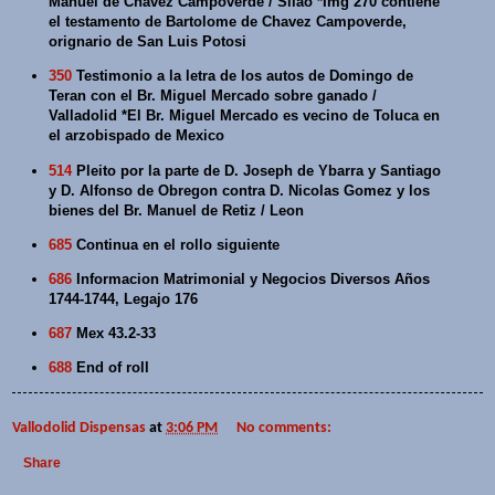
Manuel de Chavez Campoverde / Silao *Img 270 contiene
el testamento de Bartolome de Chavez Campoverde,
orignario de San Luis Potosi
350
Testimonio a la letra de los autos de Domingo de
Teran con el Br. Miguel Mercado sobre ganado /
Valladolid *El Br. Miguel Mercado es vecino de Toluca en
el arzobispado de Mexico
514
Pleito por la parte de D. Joseph de Ybarra y Santiago
y D. Alfonso de Obregon contra D. Nicolas Gomez y los
bienes del Br. Manuel de Retiz / Leon
685
Continua en el rollo siguiente
686
Informacion Matrimonial y Negocios Diversos Años
1744-1744, Legajo 176
687
Mex 43.2-33
688
End of roll
Vallodolid Dispensas
at
3:06 PM
No comments:
Share