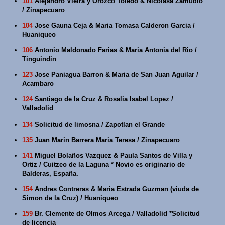
101
Alejandro Vieira y Orozco Toledo & Nicolasa Zamudio
/ Zinapecuaro
104
Jose Gauna Ceja & Maria Tomasa Calderon Garcia /
Huaniqueo
106
Antonio Maldonado Farias & Maria Antonia del Rio /
Tinguindin
123
Jose Paniagua Barron & Maria de San Juan Aguilar /
Acambaro
124
Santiago de la Cruz & Rosalia Isabel Lopez /
Valladolid
134
Solicitud de limosna / Zapotlan el Grande
135
Juan Marin Barrera Maria Teresa / Zinapecuaro
141
Miguel Bolaños Vazquez & Paula Santos de Villa y
Ortiz / Cuitzeo de la Laguna * Novio es originario de
Balderas, España.
154
Andres Contreras & Maria Estrada Guzman (viuda de
Simon de la Cruz) / Huaniqueo
159
Br. Clemente de Olmos Arcega / Valladolid *Solicitud
de licencia