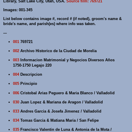
Library, Salt Lake City, Utah, USA.
Source film: 769721
Images: 001-345
List below contains image #, record # (if noted), groom's name &
bride's name, and parish(es) where info was taken.
---
001
769721
002
Archivo Historico de la Ciudad de Morelia
003
Informacion Matrimonial y Negocios Diversos Años
1750-1750 Legajo 220
004
Descripcion
005
Principio
006
Cristobal Arias Peguero & Maria Blanco / Valladolid
030
Juan Lopez & Mariana de Aragon / Valladolid
033
Andres Garcia & Josefa Jimenez / Valladolid
034
Tomas Garcia & Matiana Maria / San Felipe
035
Francisco Valentin de Luna & Antonia de la Mota /