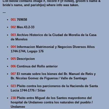
List below contains image #, record # (if noted), groom's name &
bride's name, and parish(es) where info was taken.
---
001
769658
002
Mex.43.2-33
003
Archivo Historico de la Ciudad de Morelia de la Casa
de Morelos
004
Informacion Matrimonial y Negocios Diversos Años
1744-1744, Legajo 176
005
Descripcion
006
Continua del Rollo anterior
007
El remate sobre los bienes del Br. Manuel de Retis y
Br. Nicolas Gomez de Figueroa / Valle de Santiago
023
Pleito contra los parcioneros de la Hacienda de Santa
Lucia 1744-1776 / Silao
238
Pleito entre Miguel de los Santos mayordomo del
hospital de Undameo contra los naturales del pueblo /
Undameo