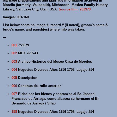
Marriage Dispensations and Marriage Information archived in
Morelia (formerly: Valladolid), Michoacan, Mexico Family History
Library, Salt Lake City, Utah, USA.
Source film: 753979
Images: 001-160
List below contains image #, record # (if noted), groom's name &
bride's name, and parish(es) where info was taken.
---
001
753979
002
MEX 2-33-43
003
Archivo Historico del Museo Casa de Morelos
004
Negocios Diversos Años 1756-1756, Legajo 254
005
Descripcion
006
Continua del rollo anterior
007
Pleito por los bienes y cobranzas al Br. Joseph
Francisco de Arriaga, como albacea su hermano el Br.
Bernardo de Arriaga / Silao
158
Negocios Diversos Años 1756-1756, Legajo 254