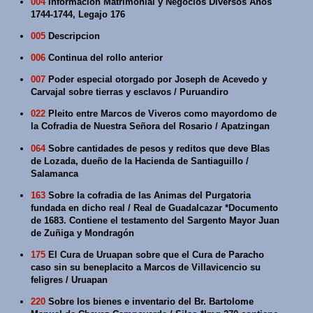
004
Informacion Matrimonial y Negocios Diversos Años
1744-1744, Legajo 176
005
Descripcion
006
Continua del rollo anterior
007
Poder especial otorgado por Joseph de Acevedo y
Carvajal sobre tierras y esclavos / Puruandiro
022
Pleito entre Marcos de Viveros como mayordomo de
la Cofradia de Nuestra Señora del Rosario / Apatzingan
064
Sobre cantidades de pesos y reditos que deve Blas
de Lozada, dueño de la Hacienda de Santiaguillo /
Salamanca
163
Sobre la cofradia de las Animas del Purgatoria
fundada en dicho real / Real de Guadalcazar *Documento
de 1683. Contiene el testamento del Sargento Mayor Juan
de Zuñiga y Mondragón
175
El Cura de Uruapan sobre que el Cura de Paracho
caso sin su beneplacito a Marcos de Villavicencio su
feligres / Uruapan
220
Sobre los bienes e inventario del Br. Bartolome