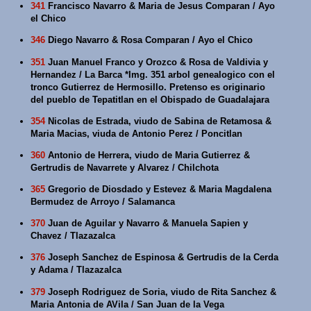
341
Francisco Navarro & Maria de Jesus Comparan / Ayo
el Chico
346
Diego Navarro & Rosa Comparan / Ayo el Chico
351
Juan Manuel Franco y Orozco & Rosa de Valdivia y
Hernandez / La Barca *Img. 351 arbol genealogico con el
tronco Gutierrez de Hermosillo. Pretenso es originario
del pueblo de Tepatitlan en el Obispado de Guadalajara
354
Nicolas de Estrada, viudo de Sabina de Retamosa &
Maria Macias, viuda de Antonio Perez / Poncitlan
360
Antonio de Herrera, viudo de Maria Gutierrez &
Gertrudis de Navarrete y Alvarez / Chilchota
365
Gregorio de Diosdado y Estevez & Maria Magdalena
Bermudez de Arroyo / Salamanca
370
Juan de Aguilar y Navarro & Manuela Sapien y
Chavez / Tlazazalca
376
Joseph Sanchez de Espinosa & Gertrudis de la Cerda
y Adama / Tlazazalca
379
Joseph Rodriguez de Soria, viudo de Rita Sanchez &
Maria Antonia de AVila / San Juan de la Vega