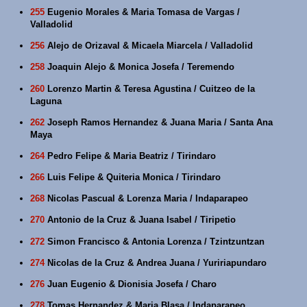
255
Eugenio Morales & Maria Tomasa de Vargas /
Valladolid
256
Alejo de Orizaval & Micaela Miarcela / Valladolid
258
Joaquin Alejo & Monica Josefa / Teremendo
260
Lorenzo Martin & Teresa Agustina / Cuitzeo de la
Laguna
262
Joseph Ramos Hernandez & Juana Maria / Santa Ana
Maya
264
Pedro Felipe & Maria Beatriz / Tirindaro
266
Luis Felipe & Quiteria Monica / Tirindaro
268
Nicolas Pascual & Lorenza Maria / Indaparapeo
270
Antonio de la Cruz & Juana Isabel / Tiripetio
272
Simon Francisco & Antonia Lorenza / Tzintzuntzan
274
Nicolas de la Cruz & Andrea Juana / Yuririapundaro
276
Juan Eugenio & Dionisia Josefa / Charo
278
Tomas Hernandez & Maria Blasa / Indaparapeo