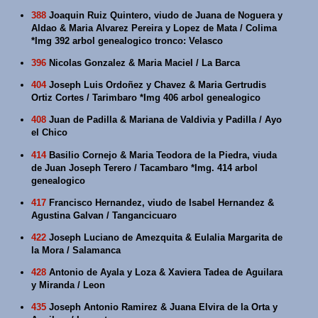
388
Joaquin Ruiz Quintero, viudo de Juana de Noguera y
Aldao & Maria Alvarez Pereira y Lopez de Mata / Colima
*Img 392 arbol genealogico tronco: Velasco
396
Nicolas Gonzalez & Maria Maciel / La Barca
404
Joseph Luis Ordoñez y Chavez & Maria Gertrudis
Ortiz Cortes / Tarimbaro *Img 406 arbol genealogico
408
Juan de Padilla & Mariana de Valdivia y Padilla / Ayo
el Chico
414
Basilio Cornejo & Maria Teodora de la Piedra, viuda
de Juan Joseph Terero / Tacambaro *Img. 414 arbol
genealogico
417
Francisco Hernandez, viudo de Isabel Hernandez &
Agustina Galvan / Tangancicuaro
422
Joseph Luciano de Amezquita & Eulalia Margarita de
la Mora / Salamanca
428
Antonio de Ayala y Loza & Xaviera Tadea de Aguilara
y Miranda / Leon
435
Joseph Antonio Ramirez & Juana Elvira de la Orta y