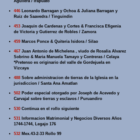
Aguilera / Irapuato
446
Leonardo Barragan y Ochoa & Juliana Barragan y
Ruiz de Saavedra / Tinguindin
453
Joaquin de Cardenas y Cortes & Francisca Efigenia
de Victoria y Gutierrez de Robles / Zamora
459
Marcos Ponce & Quiteria Isidora / Silao
467
Juan Antonio de Michelena , viudo de Rosalia Alvarez
Sobrino & Maria Manuela Tamayo y Contreras / Celaya
*Pretenso es originario del valle de Gordejuela en
Vizcaya
488
Sobre administracion de tierras de la Iglesia en la
jurisdiccion / Santa Ana Amatlan
502
Poder especial otorgado por Joseph de Acevedo y
Carvajal sobre tierras y esclavos / Puruandiro
530
Continua en el rollo siguiente
531
Informacion Matrimonial y Negocios Diversos Años
1744-1744, Legajo 176
532
Mex.43-2-33 Rollo 99