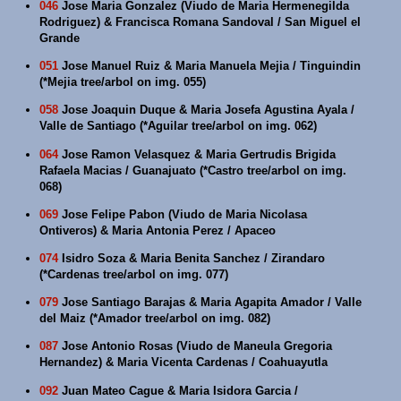
046
Jose Maria Gonzalez (Viudo de Maria Hermenegilda
Rodriguez) & Francisca Romana Sandoval / San Miguel el
Grande
051
Jose Manuel Ruiz & Maria Manuela Mejia / Tinguindin
(*Mejia tree/arbol on img. 055)
058
Jose Joaquin Duque & Maria Josefa Agustina Ayala /
Valle de Santiago (*Aguilar tree/arbol on img. 062)
064
Jose Ramon Velasquez & Maria Gertrudis Brigida
Rafaela Macias / Guanajuato (*Castro tree/arbol on img.
068)
069
Jose Felipe Pabon (Viudo de Maria Nicolasa
Ontiveros) & Maria Antonia Perez / Apaceo
074
Isidro Soza & Maria Benita Sanchez / Zirandaro
(*Cardenas tree/arbol on img. 077)
079
Jose Santiago Barajas & Maria Agapita Amador / Valle
del Maiz (*Amador tree/arbol on img. 082)
087
Jose Antonio Rosas (Viudo de Maneula Gregoria
Hernandez) & Maria Vicenta Cardenas / Coahuayutla
092
Juan Mateo Cague & Maria Isidora Garcia /