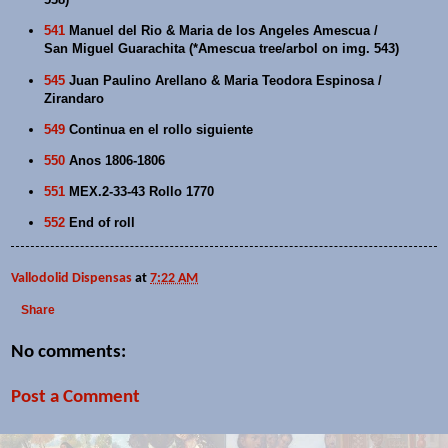
541
Manuel del Rio & Maria de los Angeles Amescua /
San Miguel Guarachita (*Amescua tree/arbol on img. 543)
545
Juan Paulino Arellano & Maria Teodora Espinosa /
Zirandaro
549
Continua en el rollo siguiente
550
Anos 1806-1806
551
MEX.2-33-43 Rollo 1770
552
End of roll
Vallodolid Dispensas
at
7:22 AM
Share
No comments:
Post a Comment