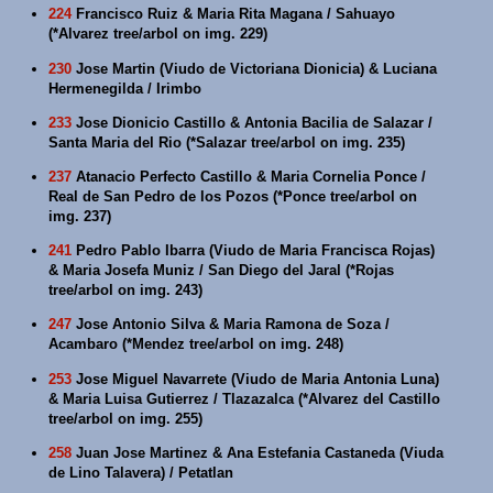
224
Francisco Ruiz & Maria Rita Magana / Sahuayo
(*Alvarez tree/arbol on img. 229)
230
Jose Martin (Viudo de Victoriana Dionicia) & Luciana
Hermenegilda / Irimbo
233
Jose Dionicio Castillo & Antonia Bacilia de Salazar /
Santa Maria del Rio (*Salazar tree/arbol on img. 235)
237
Atanacio Perfecto Castillo & Maria Cornelia Ponce /
Real de San Pedro de los Pozos (*Ponce tree/arbol on
img. 237)
241
Pedro Pablo Ibarra (Viudo de Maria Francisca Rojas)
& Maria Josefa Muniz / San Diego del Jaral (*Rojas
tree/arbol on img. 243)
247
Jose Antonio Silva & Maria Ramona de Soza /
Acambaro (*Mendez tree/arbol on img. 248)
253
Jose Miguel Navarrete (Viudo de Maria Antonia Luna)
& Maria Luisa Gutierrez / Tlazazalca (*Alvarez del Castillo
tree/arbol on img. 255)
258
Juan Jose Martinez & Ana Estefania Castaneda (Viuda
de Lino Talavera) / Petatlan