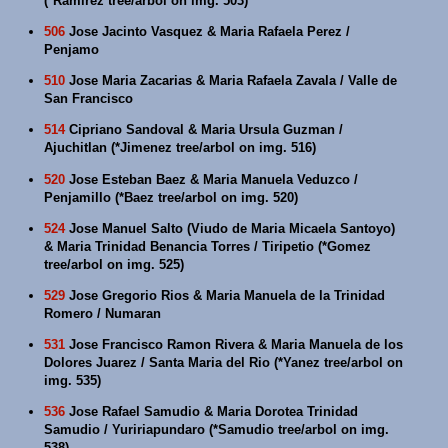
(*Ramirez tree/arbol on img. 503)
506
Jose Jacinto Vasquez & Maria Rafaela Perez /
Penjamo
510
Jose Maria Zacarias & Maria Rafaela Zavala / Valle de
San Francisco
514
Cipriano Sandoval & Maria Ursula Guzman /
Ajuchitlan (*Jimenez tree/arbol on img. 516)
520
Jose Esteban Baez & Maria Manuela Veduzco /
Penjamillo (*Baez tree/arbol on img. 520)
524
Jose Manuel Salto (Viudo de Maria Micaela Santoyo)
& Maria Trinidad Benancia Torres / Tiripetio (*Gomez
tree/arbol on img. 525)
529
Jose Gregorio Rios & Maria Manuela de la Trinidad
Romero / Numaran
531
Jose Francisco Ramon Rivera & Maria Manuela de los
Dolores Juarez / Santa Maria del Rio (*Yanez tree/arbol on
img. 535)
536
Jose Rafael Samudio & Maria Dorotea Trinidad
Samudio / Yuririapundaro (*Samudio tree/arbol on img.
538)