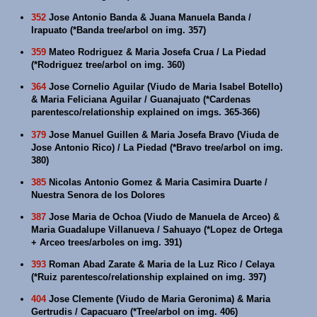
352
Jose Antonio Banda & Juana Manuela Banda /
Irapuato (*Banda tree/arbol on img. 357)
359
Mateo Rodriguez & Maria Josefa Crua / La Piedad
(*Rodriguez tree/arbol on img. 360)
364
Jose Cornelio Aguilar (Viudo de Maria Isabel Botello)
& Maria Feliciana Aguilar / Guanajuato (*Cardenas
parentesco/relationship explained on imgs. 365-366)
379
Jose Manuel Guillen & Maria Josefa Bravo (Viuda de
Jose Antonio Rico) / La Piedad (*Bravo tree/arbol on img.
380)
385
Nicolas Antonio Gomez & Maria Casimira Duarte /
Nuestra Senora de los Dolores
387
Jose Maria de Ochoa (Viudo de Manuela de Arceo) &
Maria Guadalupe Villanueva / Sahuayo (*Lopez de Ortega
+ Arceo trees/arboles on img. 391)
393
Roman Abad Zarate & Maria de la Luz Rico / Celaya
(*Ruiz parentesco/relationship explained on img. 397)
404
Jose Clemente (Viudo de Maria Geronima) & Maria
Gertrudis / Capacuaro (*Tree/arbol on img. 406)