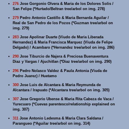
276
Jose Gorgonio Olvera & Maria de los Dolores Solis /
San Felipe (*Hurtado/Beltran tree/arbol on img. 278)
279
Pedro Antonio Castillo & Maria Bernarda Aguilar /
Real de San Pedro de los Pozos (*Guzman tree/arbol on
img. 279)
283
Jose Apolinar Duarte (Viudo de Maria Liberada
Hernandez) & Maria Francisca Marquez (Viuda de Felipe
Delgado) / Acambaro (*Hernandez tree/arbol on img. 286)
290
Jose Tiburcio de Najera & Preciosa Buenaventura
Diaz y Vargas / Ajuchitlan (*Diaz tree/arbol on img. 290)
296
Pedro Nolasco Valdez & Paula Antonia (Viuda de
Pedro Juarez) / Huetamo
300
Jose Luis de Alcantara & Maria Reymunda de
Alcantara / Irapuato (*Alcantara tree/arbol on img. 305)
307
Jose Gregorio Ubense & Maria Rita Cabeza de Vaca /
Yurecuaro (*Cuevas parentesco/relationship explained on
img. 307)
311
Jose Antonio Ledesma & Maria Clara Saldana /
Parangueo (*Aguilar tree/arbol on img. 314)