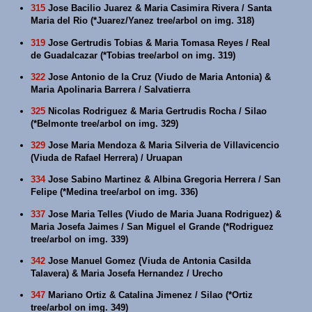
315
Jose Bacilio Juarez & Maria Casimira Rivera / Santa
Maria del Rio (*Juarez/Yanez tree/arbol on img. 318)
319
Jose Gertrudis Tobias & Maria Tomasa Reyes / Real
de Guadalcazar (*Tobias tree/arbol on img. 319)
322
Jose Antonio de la Cruz (Viudo de Maria Antonia) &
Maria Apolinaria Barrera / Salvatierra
325
Nicolas Rodriguez & Maria Gertrudis Rocha / Silao
(*Belmonte tree/arbol on img. 329)
329
Jose Maria Mendoza & Maria Silveria de Villavicencio
(Viuda de Rafael Herrera) / Uruapan
334
Jose Sabino Martinez & Albina Gregoria Herrera / San
Felipe (*Medina tree/arbol on img. 336)
337
Jose Maria Telles (Viudo de Maria Juana Rodriguez) &
Maria Josefa Jaimes / San Miguel el Grande (*Rodriguez
tree/arbol on img. 339)
342
Jose Manuel Gomez (Viuda de Antonia Casilda
Talavera) & Maria Josefa Hernandez / Urecho
347
Mariano Ortiz & Catalina Jimenez / Silao (*Ortiz
tree/arbol on img. 349)