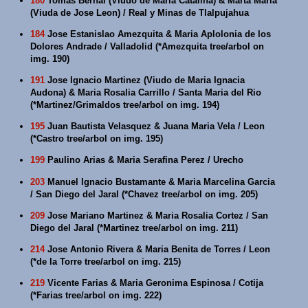
180
Tomas Bernal (Viudo de Maria Catalina) & Marta Maria
(Viuda de Jose Leon) / Real y Minas de Tlalpujahua
184
Jose Estanislao Amezquita & Maria Aplolonia de los
Dolores Andrade / Valladolid (*Amezquita tree/arbol on
img. 190)
191
Jose Ignacio Martinez (Viudo de Maria Ignacia
Audona) & Maria Rosalia Carrillo / Santa Maria del Rio
(*Martinez/Grimaldos tree/arbol on img. 194)
195
Juan Bautista Velasquez & Juana Maria Vela / Leon
(*Castro tree/arbol on img. 195)
199
Paulino Arias & Maria Serafina Perez / Urecho
203
Manuel Ignacio Bustamante & Maria Marcelina Garcia
/ San Diego del Jaral (*Chavez tree/arbol on img. 205)
209
Jose Mariano Martinez & Maria Rosalia Cortez / San
Diego del Jaral (*Martinez tree/arbol on img. 211)
214
Jose Antonio Rivera & Maria Benita de Torres / Leon
(*de la Torre tree/arbol on img. 215)
219
Vicente Farias & Maria Geronima Espinosa / Cotija
(*Farias tree/arbol on img. 222)