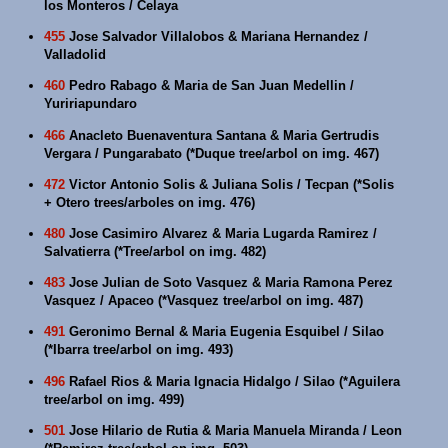
los Monteros / Celaya
455
Jose Salvador Villalobos & Mariana Hernandez /
Valladolid
460
Pedro Rabago & Maria de San Juan Medellin /
Yuririapundaro
466
Anacleto Buenaventura Santana & Maria Gertrudis
Vergara / Pungarabato (*Duque tree/arbol on img. 467)
472
Victor Antonio Solis & Juliana Solis / Tecpan (*Solis
+ Otero trees/arboles on img. 476)
480
Jose Casimiro Alvarez & Maria Lugarda Ramirez /
Salvatierra (*Tree/arbol on img. 482)
483
Jose Julian de Soto Vasquez & Maria Ramona Perez
Vasquez / Apaceo (*Vasquez tree/arbol on img. 487)
491
Geronimo Bernal & Maria Eugenia Esquibel / Silao
(*Ibarra tree/arbol on img. 493)
496
Rafael Rios & Maria Ignacia Hidalgo / Silao (*Aguilera
tree/arbol on img. 499)
501
Jose Hilario de Rutia & Maria Manuela Miranda / Leon