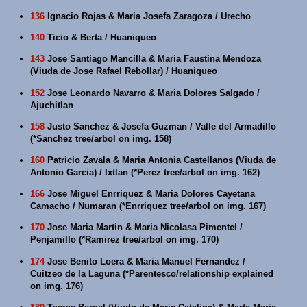
136
Ignacio Rojas & Maria Josefa Zaragoza / Urecho
140
Ticio & Berta / Huaniqueo
143
Jose Santiago Mancilla & Maria Faustina Mendoza
(Viuda de Jose Rafael Rebollar) / Huaniqueo
152
Jose Leonardo Navarro & Maria Dolores Salgado /
Ajuchitlan
158
Justo Sanchez & Josefa Guzman / Valle del Armadillo
(*Sanchez tree/arbol on img. 158)
160
Patricio Zavala & Maria Antonia Castellanos (Viuda de
Antonio Garcia) / Ixtlan (*Perez tree/arbol on img. 162)
166
Jose Miguel Enrriquez & Maria Dolores Cayetana
Camacho / Numaran (*Enrriquez tree/arbol on img. 167)
170
Jose Maria Martin & Maria Nicolasa Pimentel /
Penjamillo (*Ramirez tree/arbol on img. 170)
174
Jose Benito Loera & Maria Manuel Fernandez /
Cuitzeo de la Laguna (*Parentesco/relationship explained
on img. 176)