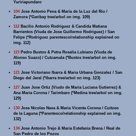
Yuririapundaro
104
Jose Antonio Pena & Maria de la Luz del Rio /
Zamora (*Garibay tree/arbol on img. 109)
112
Bacilio Antonio Rodriguez & Candida Matiana
Barrientos (Viuda de Jose Guillermo Rodriguez) / San
Felipe (*Rodriguez parentesco/relationship explained on
img. 112)
115
Pedro Bustos & Petra Rosalia Lubiano (Viuda de
Alonso Suazo) / Cutzamala (*Bustos tree/arbol on img.
119)
121
Jose Victoriano Ibarra & Maria Urbana Gonzalez / San
Diego del Jaral (*Ibarra tree/arbol on img. 123)
127
Juan Jose Ortiz (Viudo de Maria Luciana Gutierrez) &
Ana Maria Corona / Tarimbaro (*Medina tree/arbol on img.
129)
130
Jose Nicolas Nava & Maria Vicenta Corona / Cuitzeo
de la Laguna (*Parentesco/relationship explained on img.
132)
134
Jose Antonio Trejo & Maria Estefania Brena / Real de
San Pedro de los Pozos