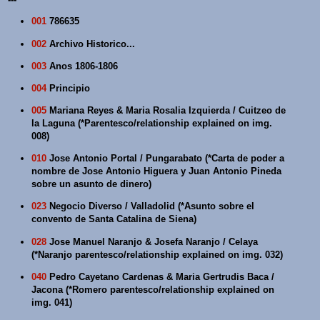
001
786635
002
Archivo Historico...
003
Anos 1806-1806
004
Principio
005
Mariana Reyes & Maria Rosalia Izquierda / Cuitzeo de
la Laguna (*Parentesco/relationship explained on img.
008)
010
Jose Antonio Portal / Pungarabato (*Carta de poder a
nombre de Jose Antonio Higuera y Juan Antonio Pineda
sobre un asunto de dinero)
023
Negocio Diverso / Valladolid (*Asunto sobre el
convento de Santa Catalina de Siena)
028
Jose Manuel Naranjo & Josefa Naranjo / Celaya
(*Naranjo parentesco/relationship explained on img. 032)
040
Pedro Cayetano Cardenas & Maria Gertrudis Baca /
Jacona (*Romero parentesco/relationship explained on
img. 041)