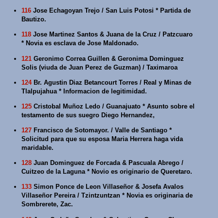
116
Jose Echagoyan Trejo / San Luis Potosi * Partida de
Bautizo.
118
Jose Martinez Santos & Juana de la Cruz / Patzcuaro
* Novia es esclava de Jose Maldonado.
121
Geronimo Correa Guillen & Geronima Dominguez
Solis (viuda de Juan Perez de Guzman) / Taximaroa
124
Br. Agustin Diaz Betancourt Torres / Real y Minas de
Tlalpujahua * Informacion de legitimidad.
125
Cristobal Muñoz Ledo / Guanajuato * Asunto sobre el
testamento de sus suegro Diego Hernandez,
127
Francisco de Sotomayor. / Valle de Santiago *
Solicitud para que su esposa Maria Herrera haga vida
maridable.
128
Juan Dominguez de Forcada & Pascuala Abrego /
Cuitzeo de la Laguna * Novio es originario de Queretaro.
133
Simon Ponce de Leon Villaseñor & Josefa Avalos
Villaseñor Pereira / Tzintzuntzan * Novia es originaria de
Sombrerete, Zac.