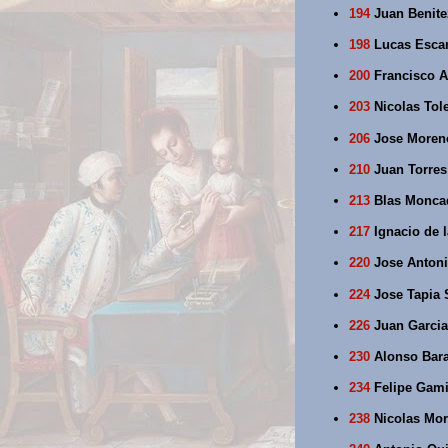
194
Juan Benitez
198
Lucas Escam
200
Francisco A
203
Nicolas Tole
206
Jose Moreno
210
Juan Torres 
213
Blas Moncad
217
Ignacio de 
220
Jose Antoni
224
Jose Tapia 
226
Juan Garcia
230
Alonso Bara
234
Felipe Gami
238
Nicolas Mora