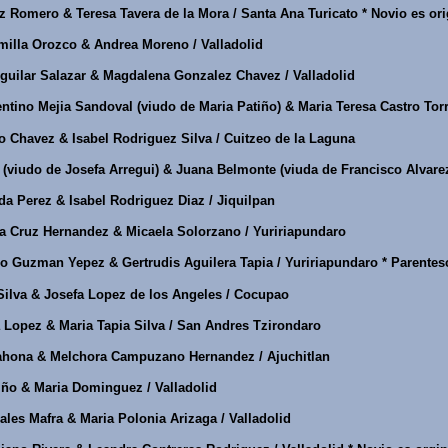
 Romero & Teresa Tavera de la Mora / Santa Ana Turicato * Novio es ori
illa Orozco & Andrea Moreno / Valladolid
guilar Salazar & Magdalena Gonzalez Chavez / Valladolid
ntino Mejia Sandoval (viudo de Maria Patiño) & Maria Teresa Castro Torr
 Chavez & Isabel Rodriguez Silva / Cuitzeo de la Laguna
(viudo de Josefa Arregui) & Juana Belmonte (viuda de Francisco Alvarez
a Perez & Isabel Rodriguez Diaz / Jiquilpan
la Cruz Hernandez & Micaela Solorzano / Yuririapundaro
o Guzman Yepez & Gertrudis Aguilera Tapia / Yuririapundaro * Parentes
Silva & Josefa Lopez de los Angeles / Cocupao
 Lopez & Maria Tapia Silva / San Andres Tzirondaro
hona & Melchora Campuzano Hernandez / Ajuchitlan
ño & Maria Dominguez / Valladolid
les Mafra & Maria Polonia Arizaga / Valladolid