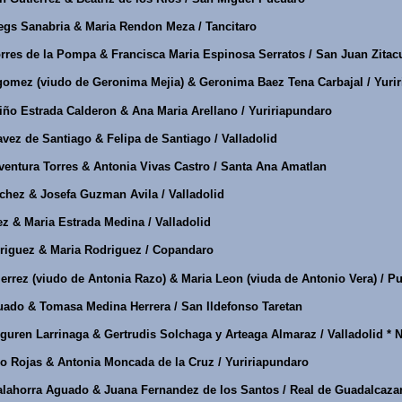
egs Sanabria & Maria Rendon Meza / Tancitaro
rres de la Pompa & Francisca Maria Espinosa Serratos / San Juan Zitac
gomez (viudo de Geronima Mejia) & Geronima Baez Tena Carbajal / Yuri
ño Estrada Calderon & Ana Maria Arellano / Yuririapundaro
ez de Santiago & Felipa de Santiago / Valladolid
entura Torres & Antonia Vivas Castro / Santa Ana Amatlan
chez & Josefa Guzman Avila / Valladolid
z & Maria Estrada Medina / Valladolid
iguez & Maria Rodriguez / Copandaro
rrez (viudo de Antonia Razo) & Maria Leon (viuda de Antonio Vera) / P
uado & Tomasa Medina Herrera / San Ildefonso Taretan
ren Larrinaga & Gertrudis Solchaga y Arteaga Almaraz / Valladolid * N
o Rojas & Antonia Moncada de la Cruz / Yuririapundaro
ahorra Aguado & Juana Fernandez de los Santos / Real de Guadalcazar *