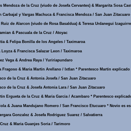
s Mendoza de la Cruz (viudo de Josefa Cervantes) & Margarita Sosa Cas
n Carbajal y Vargas Machuca & Francisca Mendoza / San Juan Zitacuaro
Ruiz de Alarcon (viudo de Rosa Basaldua) & Teresa Urdanegui Izaguirre
amian & Pascuala de la Cruz / Atoyac
ia & Felipa Bonilla de los Angeles / Taximaroa
 Loyza & Francisca Salazar Leon / Taximaroa
rez Vega & Andrea Raya / Yuririapundaro
Fragoso & Maria Martin Arellano / Ixtlan * Parentesco Martin explicado
co de la Cruz & Antonia Josefa / San Juan Zitacuaro
co de la Cruz & Josefa Antonia Lara / San Juan Zitacuaro
in Ergueta de la Cruz & Maria Garcia / Acambaro * Parentesco explicad
iola & Juana Mandujano Romero / San Francisco Etucuaro * Novio es esc
rgara Gonzalez & Josefa Rodriguez Suarez / Salvatierra
Cruz & Maria Guanjes Soria / Tarimoro