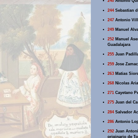
240
Antonio Quij
244
Sebastian de
247
Antonio Vil
249
Manuel Alva
252
Manuel Asenc
Guadalajara
255
Juan Padill
259
Jose Zamaco
263
Matias Sior
268
Nicolas Ari
271
Cayetano Pe
275
Juan del Cas
284
Salvador Ac
286
Antonio Lop
292
Juan Antonio
originario de T