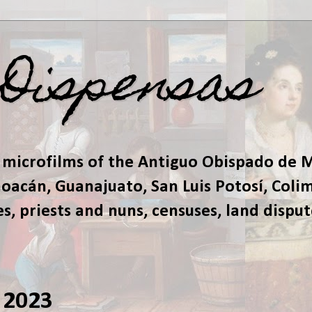
 Dispensas
 microfilms of the Antiguo Obispado de M
acán, Guanajuato, San Luis Potosí, Colima
s, priests and nuns, censuses, land dispu
 2023