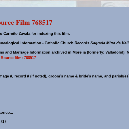
urce Film 768517
o Carreño Zavala for indexing this film.
nealogical Information - Catholic Church Records
Sagrada Mitra de Val
s and Marriage Information archived in Morelia (formerly: Valladolid), 
.
Source film: 768517
mage #, record # (if noted), groom's name & bride's name, and parish(es
orico...
1717