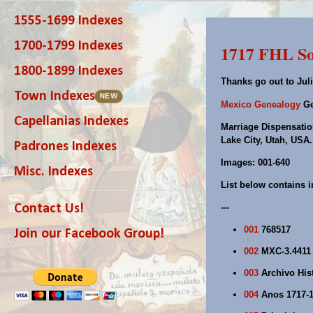
1555-1699 Indexes
1700-1799 Indexes
1717 FHL So
1800-1899 Indexes
Thanks go out to Juli
Town Indexes
NEW
Mexico Genealogy
Ge
Capellanias Indexes
Marriage Dispensation
Lake City, Utah, USA
Padrones Indexes
Images: 001-640
Misc. Indexes
List below contains i
Contact Us!
---
001
768517
Join our Facebook Group!
002
MXC-3.4411
003
Archivo Hist
004
Anos 1717-