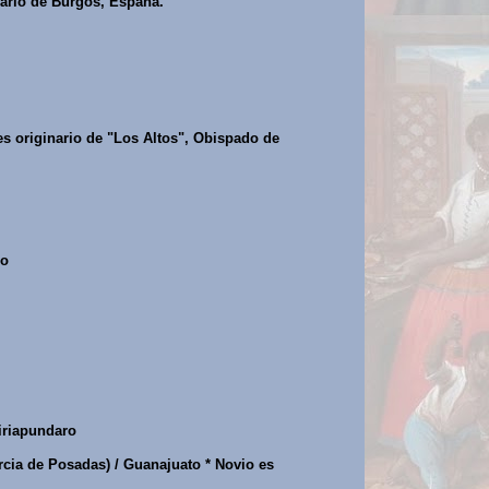
nario de Burgos, España.
s originario de "Los Altos", Obispado de
ro
iriapundaro
rcia de Posadas) / Guanajuato * Novio es