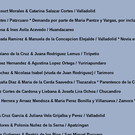
urt Morales & Catarina Salazar Cortes / Valladolid
es / Patzcuaro * Demanda por parte de Maria Pantze y Vargas, por incl
sa & Ines Avila Acevedo / Huandacareo
a Ramirez & Manuela de la Concepcion Elejalde / Valladolid * Novia es
iano de la Cruz & Juana Rodriguez Lemus / Tiripetio
ez Hernandez & Agustina Lopez Ortega / Yuririapundaro
hez & Nicolasa Isabel (viuda de Juan Rodriguez) / Tarimoro
ña Diaz & Maria de la Cerda Saavedra / Tlazazalca * Parentesco de la C
z Cortes de Cardona y Liebana & Josefa Lira Ochoa / Chucandiro
Herrera y Arraez Mendoza & Maria Perez Bonilla y Villanueva / Zamora *
 Cruz Garcia & Juliana Vela Grijalba y Perez / Valladolid
lores & Polonia Nuñez de la Serna / Apatzingan
 Gutierrez & Beatriz de los Rios / San Miguel Pucuaro