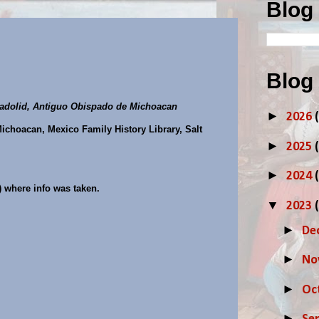
Blog
Blog
ladolid, Antiguo Obispado de Michoacan
►
2026
Michoacan, Mexico Family History Library, Salt
►
2025
►
2024
) where info was taken.
▼
2023
►
De
►
No
►
Oc
►