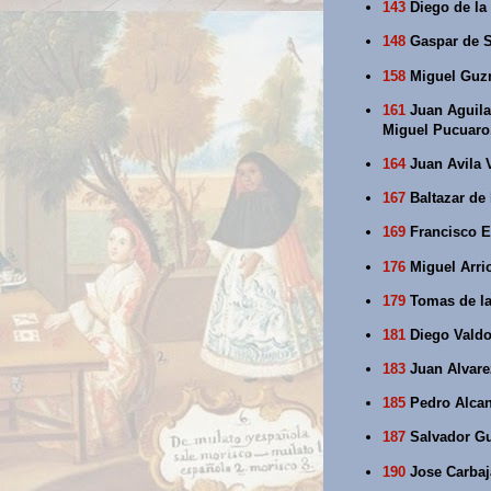
143
Diego de la 
148
Gaspar de S
158
Miguel Guzm
161
Juan Aguilar
Miguel Pucuaro
164
Juan Avila V
167
Baltazar de 
169
Francisco E
176
Miguel Arrio
179
Tomas de la
181
Diego Valdo
183
Juan Alvare
185
Pedro Alcan
187
Salvador Gut
190
Jose Carbaja