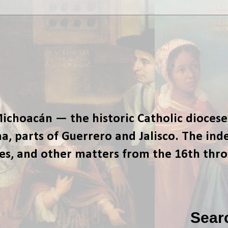
ichoacán — the historic Catholic diocese
, parts of Guerrero and Jalisco. The ind
tes, and other matters from the 16th thr
Sear