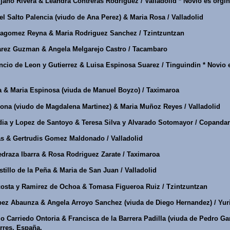
ano Rivera & Leandra Contreras Rodriguez / Valladolid * Novio es orgi
l Salto Palencia (viudo de Ana Perez) & Maria Rosa / Valladolid
lagomez Reyna & Maria Rodriguez Sanchez / Tzintzuntzan
rez Guzman & Angela Melgarejo Castro / Tacambaro
io de Leon y Gutierrez & Luisa Espinosa Suarez / Tinguindin * Novio e
a & Maria Espinosa (viuda de Manuel Boyzo) / Taximaroa
na (viudo de Magdalena Martinez) & Maria Muñoz Reyes / Valladolid
dia y Lopez de Santoyo & Teresa Silva y Alvarado Sotomayor / Copanda
as & Gertrudis Gomez Maldonado / Valladolid
draza Ibarra & Rosa Rodriguez Zarate / Taximaroa
tillo de la Peña & Maria de San Juan / Valladolid
osta y Ramirez de Ochoa & Tomasa Figueroa Ruiz / Tzintzuntzan
ez Abaunza & Angela Arroyo Sanchez (viuda de Diego Hernandez) / Yur
 Carriedo Ontoria & Francisca de la Barrera Padilla (viuda de Pedro Ga
orres, España.