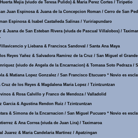
Huerta Mejia (viudo de Teresa Pulido) & Maria Perez Cortes / Tiripetio
an Juan Espinosa & Juana de la Concepcion Roman / Cerro de San Ped
an Espinosa & Isabel Castañeda Salinas / Yuririapundaro
 & Juana de San Esteban Rivera (viuda de Pascual Villalobos) / Taxima
.
illavicencio y Liebana & Francisca Sandoval / Santa Ana Maya
los Reyes Yañez & Salvadora Ramirez de la Cruz / San Miguel el Grande
nriquez (viudo de Angela de la Encarnacion) & Tomasa Soto Pedraza / 
la & Matiana Lopez Gonzalez / San Francisco Etucuaro * Novio es escla
 Cruz de los Reyes & Magdalena Maria Lopez / Tzintzuntzan
vinos & Rosa Calvillo y Franco de Mendoza / Valladolid
z Garcia & Agustina Rendon Ruiz / Tzintzuntzan
tara & Simona de la Encarnacion / San Miguel Pucuaro * Novio es escla
ierrez & Ana Correa (viuda de Juan Lira) / Taximaroa
l Juarez & Maria Candelaria Martinez / Apatzingan