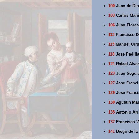
100
Juan de Dio
103
Carlos Mari
106
Juan Flores 
113
Francisco D
115
Manuel Urrut
118
Jose Padilla
121
Rafael Alva
123
Juan Segura 
127
Jose Francis
129
Jose Francis
130
Agustin Mart
135
Antonio Arr
137
Francisco Ve
141
Diego de la 