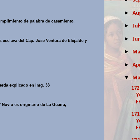
Se
►
Au
umplimiento de palabra de casamiento.
►
Ju
►
Ju
 esclava del Cap. Jose Ventura de Elejalde y
►
M
►
Apr
▼
Ma
erda explicado en Img. 33
172
Y
F
 Novio es originario de La Guaira,
171
Y
F