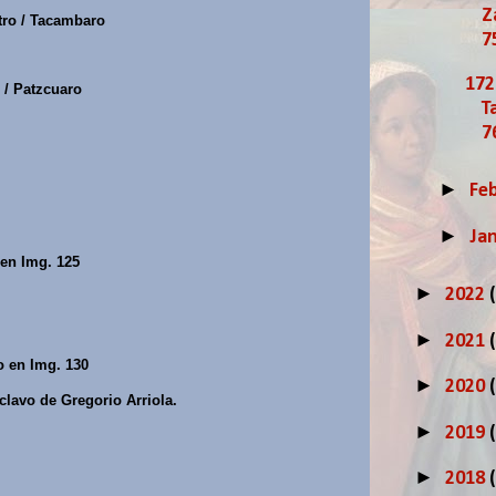
Z
tro / Tacambaro
7
172
 / Patzcuaro
T
7
►
Fe
►
Ja
 en Img. 125
►
2022
►
2021
o en Img. 130
►
2020
lavo de Gregorio Arriola.
►
2019
►
2018