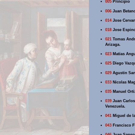
005
Principio
006
Juan Betanco
014
Jose Cervant
018
Jose Espino
021
Tomas Andrad
Arizaga.
023
Matias Angu
025
Diego Vazqu
029
Agustin Sanc
033
Nicolas Maga
035
Manuel Orti
039
Juan Carlos 
Venezuela.
041
Miguel de la
043
Francisco F
046
Juan Sanson