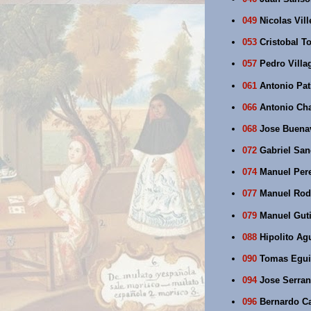
049
Nicolas Vill
053
Cristobal To
057
Pedro Villa
061
Antonio Pati
066
Antonio Chav
068
Jose Buenav
072
Gabriel San
074
Manuel Pere
077
Manuel Rodr
079
Manuel Gutie
088
Hipolito Ag
090
Tomas Eguigu
094
Jose Serran
096
Bernardo Cal