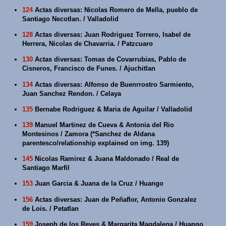
124
Actas diversas: Nicolas Romero de Mella, pueblo de
Santiago Necotlan. / Valladolid
128
Actas diversas: Juan Rodriguez Torrero, Isabel de
Herrera, Nicolas de Chavarria. / Patzcuaro
130
Actas diversas: Tomas de Covarrubias, Pablo de
Cisneros, Francisco de Funes. / Ajuchitlan
134
Actas diversas: Alfonso de Buenrrostro Sarmiento,
Juan Sanchez Rendon. / Celaya
135
Bernabe Rodriguez & Maria de Aguilar / Valladolid
139
Manuel Martinez de Cueva & Antonia del Rio
Montesinos / Zamora (*Sanchez de Aldana
parentesco/relationship explained on img. 139)
145
Nicolas Ramirez & Juana Maldonado / Real de
Santiago Marfil
153
Juan Garcia & Juana de la Cruz / Huango
156
Actas diversas: Juan de Peñaflor, Antonio Gonzalez
de Lois. / Petatlan
159
Joseph de los Reyes & Margarita Magdalena / Huango