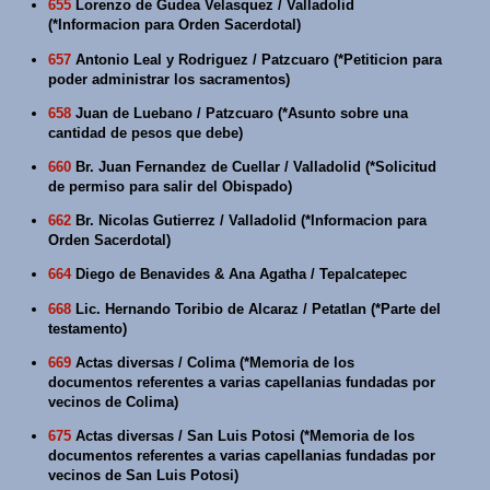
655
Lorenzo de Gudea Velasquez / Valladolid
(*Informacion para Orden Sacerdotal)
657
Antonio Leal y Rodriguez / Patzcuaro (*Petiticion para
poder administrar los sacramentos)
658
Juan de Luebano / Patzcuaro (*Asunto sobre una
cantidad de pesos que debe)
660
Br. Juan Fernandez de Cuellar / Valladolid (*Solicitud
de permiso para salir del Obispado)
662
Br. Nicolas Gutierrez / Valladolid (*Informacion para
Orden Sacerdotal)
664
Diego de Benavides & Ana Agatha / Tepalcatepec
668
Lic. Hernando Toribio de Alcaraz / Petatlan (*Parte del
testamento)
669
Actas diversas / Colima (*Memoria de los
documentos referentes a varias capellanias fundadas por
vecinos de Colima)
675
Actas diversas / San Luis Potosi (*Memoria de los
documentos referentes a varias capellanias fundadas por
vecinos de San Luis Potosi)