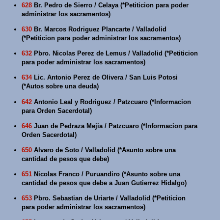
628
Br. Pedro de Sierro / Celaya (*Petiticion para poder
administrar los sacramentos)
630
Br. Marcos Rodriguez Plancarte / Valladolid
(*Petiticion para poder administrar los sacramentos)
632
Pbro. Nicolas Perez de Lemus / Valladolid (*Petiticion
para poder administrar los sacramentos)
634
Lic. Antonio Perez de Olivera / San Luis Potosi
(*Autos sobre una deuda)
642
Antonio Leal y Rodriguez / Patzcuaro (*Informacion
para Orden Sacerdotal)
646
Juan de Pedraza Mejia / Patzcuaro (*Informacion para
Orden Sacerdotal)
650
Alvaro de Soto / Valladolid (*Asunto sobre una
cantidad de pesos que debe)
651
Nicolas Franco / Puruandiro (*Asunto sobre una
cantidad de pesos que debe a Juan Gutierrez Hidalgo)
653
Pbro. Sebastian de Uriarte / Valladolid (*Petiticion
para poder administrar los sacramentos)