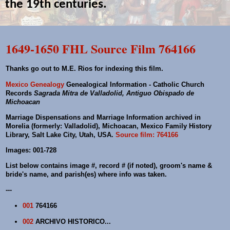
the 19th centuries.
1649-1650 FHL Source Film 764166
Thanks go out to M.E. Rios for indexing this film.
Mexico Genealogy
Genealogical Information - Catholic Church
Records
Sagrada Mitra de Valladolid, Antiguo Obispado de
Michoacan
Marriage Dispensations and Marriage Information archived in
Morelia (formerly: Valladolid), Michoacan, Mexico Family History
Library, Salt Lake City, Utah, USA.
Source film: 764166
Images: 001-728
List below contains image #, record # (if noted), groom's name &
bride's name, and parish(es) where info was taken.
---
001
764166
002
ARCHIVO HISTORICO...