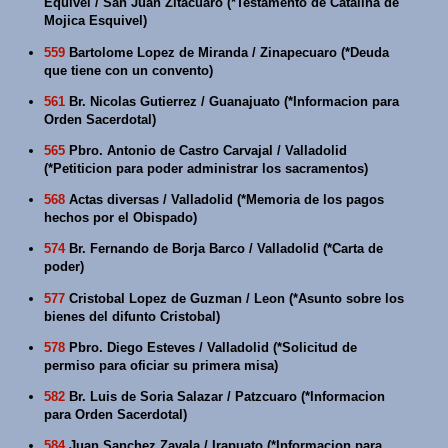
Equivel / San Juan Zitacuaro (*Testamento de Catalina de
Mojica Esquivel)
559
Bartolome Lopez de Miranda / Zinapecuaro (*Deuda
que tiene con un convento)
561
Br. Nicolas Gutierrez / Guanajuato (*Informacion para
Orden Sacerdotal)
565
Pbro. Antonio de Castro Carvajal / Valladolid
(*Petiticion para poder administrar los sacramentos)
568
Actas diversas / Valladolid (*Memoria de los pagos
hechos por el Obispado)
574
Br. Fernando de Borja Barco / Valladolid (*Carta de
poder)
577
Cristobal Lopez de Guzman / Leon (*Asunto sobre los
bienes del difunto Cristobal)
578
Pbro. Diego Esteves / Valladolid (*Solicitud de
permiso para oficiar su primera misa)
582
Br. Luis de Soria Salazar / Patzcuaro (*Informacion
para Orden Sacerdotal)
584
Juan Sanchez Zavala / Irapuato (*Informacion para