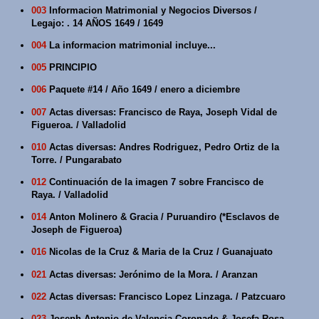
003
Informacion Matrimonial y Negocios Diversos /
Legajo: . 14 AÑOS 1649 / 1649
004
La informacion matrimonial incluye...
005
PRINCIPIO
006
Paquete #14 / Año 1649 / enero a diciembre
007
Actas diversas: Francisco de Raya, Joseph Vidal de
Figueroa. / Valladolid
010
Actas diversas: Andres Rodriguez, Pedro Ortiz de la
Torre. / Pungarabato
012
Continuación de la imagen 7 sobre Francisco de
Raya. / Valladolid
014
Anton Molinero & Gracia / Puruandiro (*Esclavos de
Joseph de Figueroa)
016
Nicolas de la Cruz & Maria de la Cruz / Guanajuato
021
Actas diversas: Jerónimo de la Mora. / Aranzan
022
Actas diversas: Francisco Lopez Linzaga. / Patzcuaro
023
Joseph Antonio de Valencia Coronado & Josefa Rosa