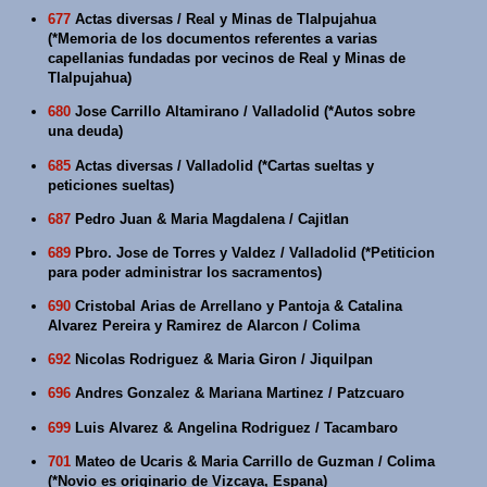
677
Actas diversas / Real y Minas de Tlalpujahua
(*Memoria de los documentos referentes a varias
capellanias fundadas por vecinos de Real y Minas de
Tlalpujahua)
680
Jose Carrillo Altamirano / Valladolid (*Autos sobre
una deuda)
685
Actas diversas / Valladolid (*Cartas sueltas y
peticiones sueltas)
687
Pedro Juan & Maria Magdalena / Cajitlan
689
Pbro. Jose de Torres y Valdez / Valladolid (*Petiticion
para poder administrar los sacramentos)
690
Cristobal Arias de Arrellano y Pantoja & Catalina
Alvarez Pereira y Ramirez de Alarcon / Colima
692
Nicolas Rodriguez & Maria Giron / Jiquilpan
696
Andres Gonzalez & Mariana Martinez / Patzcuaro
699
Luis Alvarez & Angelina Rodriguez / Tacambaro
701
Mateo de Ucaris & Maria Carrillo de Guzman / Colima
(*Novio es originario de Vizcaya, Espana)