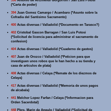
390
Antonio de Arizmendi Gorgorron / San Luis Potosi
(*Carta de poder)
394
Juan Gomez Camargo / Acambaro (*Asunto sobre la
Cofradia del Santisimo Sacramento)
400
Actas diversas / Valladolid (*Documento en Tarasco?)
402
Cristobal Gascon Barragan / San Luis Potosi
(*Solicitud de licencia para administrar el sacramento de
confesion)
404
Actas diversas / Valladolid (*Cuaderno de gastos)
407
Juan de Orozco / Valladolid (*Peticion para que
investiguen unos robos que le han hecho a su tienda y
casa de articulos de plata)
408
Actas diversas / Celaya (*Remate de los diezmos de
Celaya)
417
Actas diversas / Valladolid (*Memoria de unos pagos
de alcabala)
441
Melchor Lopez Farfan / Celaya (*Informacion para
Orden Sacerdotal)
448
Pbro. Marin de Angulo / Valladolid (*Solicitud de