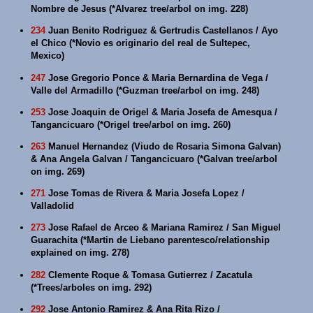
Nombre de Jesus (*Alvarez tree/arbol on img. 228)
234
Juan Benito Rodriguez & Gertrudis Castellanos / Ayo
el Chico (*Novio es originario del real de Sultepec,
Mexico)
247
Jose Gregorio Ponce & Maria Bernardina de Vega /
Valle del Armadillo (*Guzman tree/arbol on img. 248)
253
Jose Joaquin de Origel & Maria Josefa de Amesqua /
Tangancicuaro (*Origel tree/arbol on img. 260)
263
Manuel Hernandez (Viudo de Rosaria Simona Galvan)
& Ana Angela Galvan / Tangancicuaro (*Galvan tree/arbol
on img. 269)
271
Jose Tomas de Rivera & Maria Josefa Lopez /
Valladolid
273
Jose Rafael de Arceo & Mariana Ramirez / San Miguel
Guarachita (*Martin de Liebano parentesco/relationship
explained on img. 278)
282
Clemente Roque & Tomasa Gutierrez / Zacatula
(*Trees/arboles on img. 292)
292
Jose Antonio Ramirez & Ana Rita Rizo /