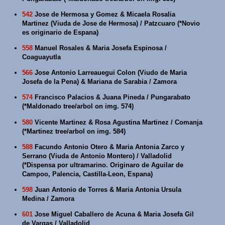
542
Jose de Hermosa y Gomez & Micaela Rosalia
Martinez (Viuda de Jose de Hermosa) / Patzcuaro (*Novio
es originario de Espana)
558
Manuel Rosales & Maria Josefa Espinosa /
Coaguayutla
566
Jose Antonio Larreauegui Colon (Viudo de Maria
Josefa de la Pena) & Mariana de Sarabia / Zamora
574
Francisco Palacios & Juana Pineda / Pungarabato
(*Maldonado tree/arbol on img. 574)
580
Vicente Martinez & Rosa Agustina Martinez / Comanja
(*Martinez tree/arbol on img. 584)
588
Facundo Antonio Otero & Maria Antonia Zarco y
Serrano (Viuda de Antonio Montero) / Valladolid
(*Dispensa por ultramarino. Originaro de Aguilar de
Campoo, Palencia, Castilla-Leon, Espana)
598
Juan Antonio de Torres & Maria Antonia Ursula
Medina / Zamora
601
Jose Miguel Caballero de Acuna & Maria Josefa Gil
de Vargas / Valladolid