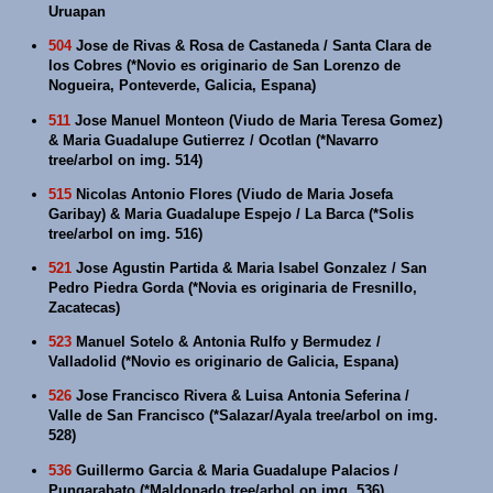
Uruapan
504
Jose de Rivas & Rosa de Castaneda / Santa Clara de
los Cobres (*Novio es originario de San Lorenzo de
Nogueira, Ponteverde, Galicia, Espana)
511
Jose Manuel Monteon (Viudo de Maria Teresa Gomez)
& Maria Guadalupe Gutierrez / Ocotlan (*Navarro
tree/arbol on img. 514)
515
Nicolas Antonio Flores (Viudo de Maria Josefa
Garibay) & Maria Guadalupe Espejo / La Barca (*Solis
tree/arbol on img. 516)
521
Jose Agustin Partida & Maria Isabel Gonzalez / San
Pedro Piedra Gorda (*Novia es originaria de Fresnillo,
Zacatecas)
523
Manuel Sotelo & Antonia Rulfo y Bermudez /
Valladolid (*Novio es originario de Galicia, Espana)
526
Jose Francisco Rivera & Luisa Antonia Seferina /
Valle de San Francisco (*Salazar/Ayala tree/arbol on img.
528)
536
Guillermo Garcia & Maria Guadalupe Palacios /
Pungarabato (*Maldonado tree/arbol on img. 536)