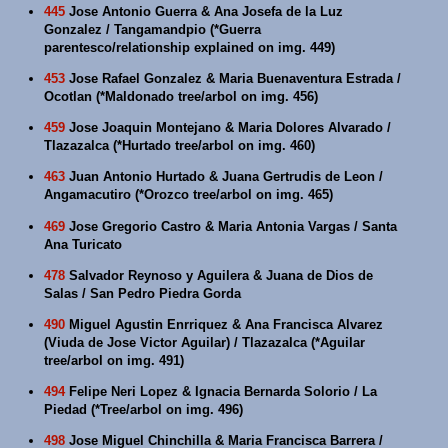
445
Jose Antonio Guerra & Ana Josefa de la Luz
Gonzalez / Tangamandpio (*Guerra
parentesco/relationship explained on img. 449)
453
Jose Rafael Gonzalez & Maria Buenaventura Estrada /
Ocotlan (*Maldonado tree/arbol on img. 456)
459
Jose Joaquin Montejano & Maria Dolores Alvarado /
Tlazazalca (*Hurtado tree/arbol on img. 460)
463
Juan Antonio Hurtado & Juana Gertrudis de Leon /
Angamacutiro (*Orozco tree/arbol on img. 465)
469
Jose Gregorio Castro & Maria Antonia Vargas / Santa
Ana Turicato
478
Salvador Reynoso y Aguilera & Juana de Dios de
Salas / San Pedro Piedra Gorda
490
Miguel Agustin Enrriquez & Ana Francisca Alvarez
(Viuda de Jose Victor Aguilar) / Tlazazalca (*Aguilar
tree/arbol on img. 491)
494
Felipe Neri Lopez & Ignacia Bernarda Solorio / La
Piedad (*Tree/arbol on img. 496)
498
Jose Miguel Chinchilla & Maria Francisca Barrera /