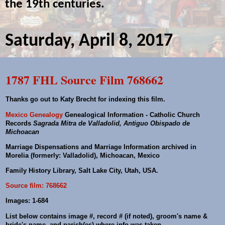
the 19th centuries.
Saturday, April 8, 2017
1787 FHL Source Film 768662
Thanks go out to Katy Brecht for indexing this film.
Mexico Genealogy
Genealogical Information - Catholic Church
Records
Sagrada Mitra de Valladolid, Antiguo Obispado de
Michoacan
Marriage Dispensations and Marriage Information archived in
Morelia (formerly: Valladolid), Michoacan, Mexico
Family History Library, Salt Lake City, Utah, USA.
Source film: 768662
Images: 1-684
List below contains image #, record # (if noted), groom's name &
bride's name, and parish(es) where info was taken.