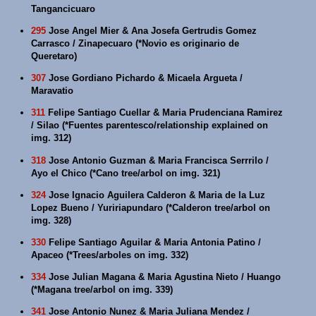
Tangancicuaro
295
Jose Angel Mier & Ana Josefa Gertrudis Gomez
Carrasco / Zinapecuaro (*Novio es originario de
Queretaro)
307
Jose Gordiano Pichardo & Micaela Argueta /
Maravatio
311
Felipe Santiago Cuellar & Maria Prudenciana Ramirez
/ Silao (*Fuentes parentesco/relationship explained on
img. 312)
318
Jose Antonio Guzman & Maria Francisca Serrrilo /
Ayo el Chico (*Cano tree/arbol on img. 321)
324
Jose Ignacio Aguilera Calderon & Maria de la Luz
Lopez Bueno / Yuririapundaro (*Calderon tree/arbol on
img. 328)
330
Felipe Santiago Aguilar & Maria Antonia Patino /
Apaceo (*Trees/arboles on img. 332)
334
Jose Julian Magana & Maria Agustina Nieto / Huango
(*Magana tree/arbol on img. 339)
341
Jose Antonio Nunez & Maria Juliana Mendez /