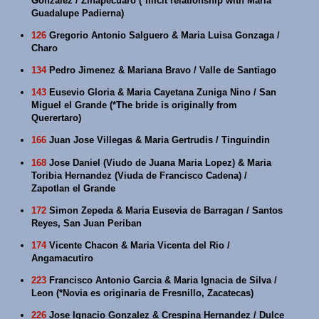
Gonzalez / Zinapecuaro (*Illicit relationship with Maria
Guadalupe Padierna)
126
Gregorio Antonio Salguero & Maria Luisa Gonzaga /
Charo
134
Pedro Jimenez & Mariana Bravo / Valle de Santiago
143
Eusevio Gloria & Maria Cayetana Zuniga Nino / San
Miguel el Grande (*The bride is originally from
Querertaro)
166
Juan Jose Villegas & Maria Gertrudis / Tinguindin
168
Jose Daniel (Viudo de Juana Maria Lopez) & Maria
Toribia Hernandez (Viuda de Francisco Cadena) /
Zapotlan el Grande
172
Simon Zepeda & Maria Eusevia de Barragan / Santos
Reyes, San Juan Periban
174
Vicente Chacon & Maria Vicenta del Rio /
Angamacutiro
223
Francisco Antonio Garcia & Maria Ignacia de Silva /
Leon (*Novia es originaria de Fresnillo, Zacatecas)
226
Jose Ignacio Gonzalez & Crespina Hernandez / Dulce