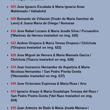
605
Jose Ignacio Escalada & Maria Ignacia Arias
Maldonado / Valladolid
609
Bernardo de Villavien (Viudo de Maria Sanchez de
Leon) & Juana Maria de Ortega / Numaran
616
Jose Rafael Lozano & Maria Josefa Silva / Puruandiro
(*Martinez de Herrera tree/arbol on img. 620)
622
Andres Oropeza & Maria Teresa Oropeza / Chilchota
(*Oropeza tree/arbol on img. 622)
628
Jose Miguel de Herrera & Maria Manuela Garcia /
Chilchota (*Garcia tree/arbol on img. 628)
634
Juan Inocencio Hernandez de Aspeitzia & Maria
Nicolasa Hernandez / San Pedro Pierda Gorda
(*Hernandez tree/arbol on img. 637)
644
Jose Victoriano Espinosa & Maria Rosa / Ario
653
Ignacio Araujo & Maria Guadalupe Tomasa del Razo /
San Pedro Piedra Gorda (*del Razo tree/arbol on img.
654)
655
Juan Antonio de Rado & Maria Josefa Menaca /