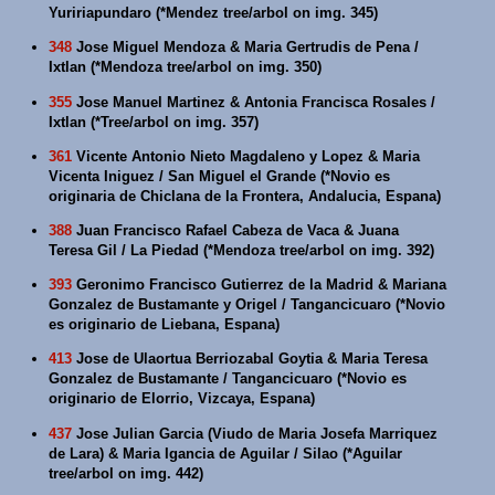
Yuririapundaro (*Mendez tree/arbol on img. 345)
348
Jose Miguel Mendoza & Maria Gertrudis de Pena /
Ixtlan (*Mendoza tree/arbol on img. 350)
355
Jose Manuel Martinez & Antonia Francisca Rosales /
Ixtlan (*Tree/arbol on img. 357)
361
Vicente Antonio Nieto Magdaleno y Lopez & Maria
Vicenta Iniguez / San Miguel el Grande (*Novio es
originaria de Chiclana de la Frontera, Andalucia, Espana)
388
Juan Francisco Rafael Cabeza de Vaca & Juana
Teresa Gil / La Piedad (*Mendoza tree/arbol on img. 392)
393
Geronimo Francisco Gutierrez de la Madrid & Mariana
Gonzalez de Bustamante y Origel / Tangancicuaro (*Novio
es originario de Liebana, Espana)
413
Jose de Ulaortua Berriozabal Goytia & Maria Teresa
Gonzalez de Bustamante / Tangancicuaro (*Novio es
originario de Elorrio, Vizcaya, Espana)
437
Jose Julian Garcia (Viudo de Maria Josefa Marriquez
de Lara) & Maria Igancia de Aguilar / Silao (*Aguilar
tree/arbol on img. 442)